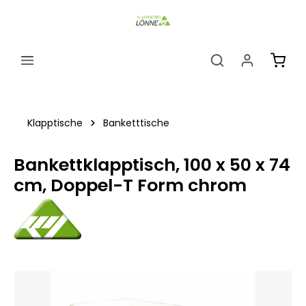
alt springen
Ware
Klapptische
Banketttische
Bankettklapptisch, 100 x 50 x 74
cm, Doppel-T Form chrom
Bildergalerie überspringen