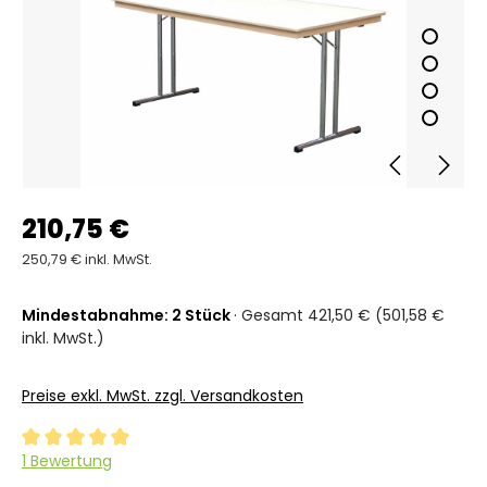
210,75 €
250,79 € inkl. MwSt.
Mindestabnahme: 2 Stück
· Gesamt 421,50 € (501,58 €
inkl. MwSt.)
Preise exkl. MwSt. zzgl. Versandkosten
Durchschnittliche Bewertung von 5 von 5 Sternen
1 Bewertung