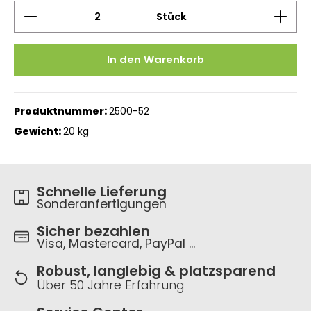
Produkt Anzahl: Gib den gewünschten Wert ein 
Stück
In den Warenkorb
Produktnummer:
2500-52
Gewicht:
20 kg
Schnelle Lieferung
Sonderanfertigungen
Sicher bezahlen
Visa, Mastercard, PayPal ...
Robust, langlebig & platzsparend
Über 50 Jahre Erfahrung