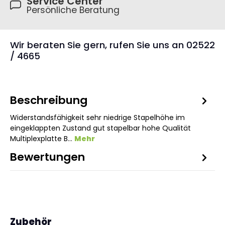
Service Center
Persönliche Beratung
Wir beraten Sie gern, rufen Sie uns an 02522
/ 4665
Beschreibung
Widerstandsfähigkeit sehr niedrige Stapelhöhe im
eingeklappten Zustand gut stapelbar hohe Qualität
Multiplexplatte B…
Mehr
Bewertungen
1
Produktgalerie überspringen
Zubehör