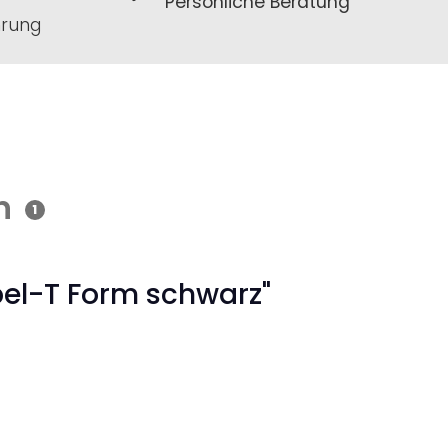
Persönliche Beratung
hrung
n
1
pel-T Form schwarz"