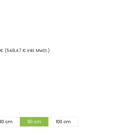
€ (548,47 € inkl. MwSt.)
rnen
80 cm
90 cm
100 cm