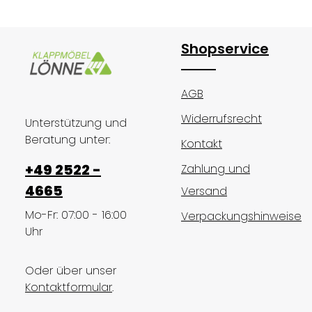
Produkt Anzahl: Gib den gewünsc
Stück
Shopservice
AGB
Widerrufsrecht
Unterstützung und
Beratung unter:
Kontakt
+49 2522 -
Zahlung und
4665
Versand
Mo-Fr: 07:00 - 16:00
Verpackungshinweise
Uhr
Oder über unser
Kontaktformular
.