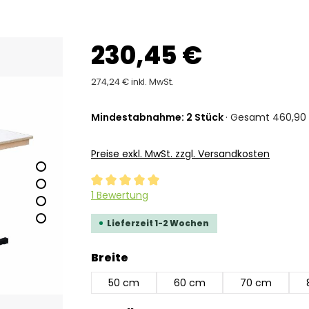
230,45 €
274,24 € inkl. MwSt.
Mindestabnahme: 2 Stück
· Gesamt 460,90 
Preise exkl. MwSt. zzgl. Versandkosten
Durchschnittliche Bewertung von 5 von 5 Ste
1 Bewertung
Lieferzeit 1-2 Wochen
auswählen
Breite
50 cm
60 cm
70 cm