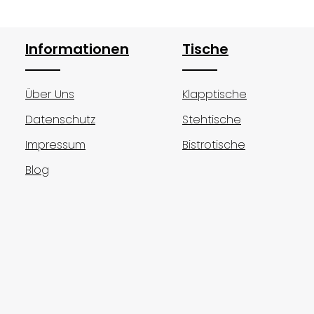
hten Wert ein oder benutze die Schalt
Informationen
Tische
Über Uns
Klapptische
Datenschutz
Stehtische
Impressum
Bistrotische
Blog