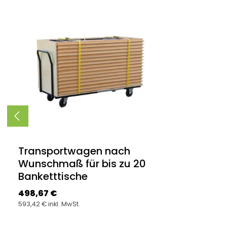
Produktgalerie überspringen
Transportwagen nach
Wunschmaß für bis zu 20
Banketttische
Regulärer Preis:
498,67 €
593,42 € inkl. MwSt.