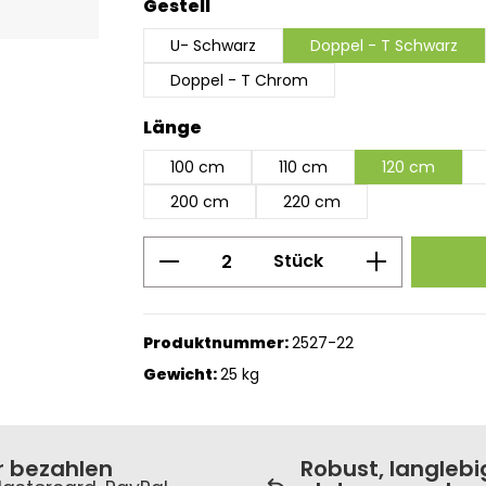
auswählen
Gestell
U- Schwarz
Doppel - T Schwarz
Doppel - T Chrom
auswählen
Länge
100 cm
110 cm
120 cm
200 cm
220 cm
Produkt Anzahl: Gib den g
Stück
Produktnummer:
2527-22
Gewicht:
25 kg
r bezahlen
Robust, langlebi