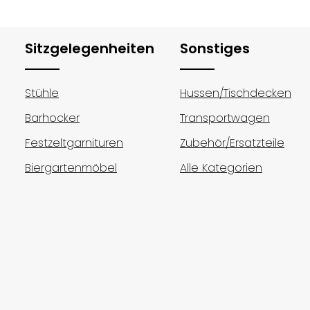
flächen um die Anzahl zu erhöhen ode
Sitzgelegenheiten
Sonstiges
Stühle
Hussen/Tischdecken
Barhocker
Transportwagen
Festzeltgarnituren
Zubehör/Ersatzteile
Biergartenmöbel
Alle Kategorien