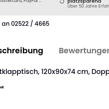
astercard, PayPal ...
platzsparend
Über 50 Jahre Erfa
s an 02522 / 4665
schreibung
Bewertunge
tklapptisch, 120x90x74 cm, Dop
nd