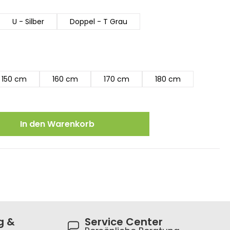
U - Silber
Doppel - T Grau
150 cm
160 cm
170 cm
180 cm
ewünschten Wert ein oder benutze die
In den Warenkorb
g &
Service Center