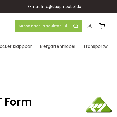
E-mail: Info@klappmoebel.de
Warenk
ocker klappbar
Biergartenmöbel
Transportwage
T Form