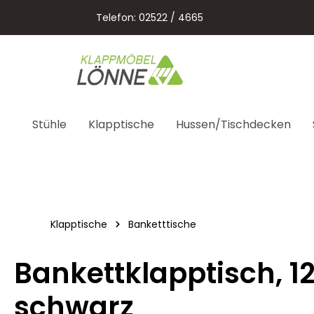
springen
Zur Hauptnavigation springen
Telefon: 02522 / 4665
Stühle
Klapptische
Hussen/Tischdecken
Klapptische
Banketttische
Bankettklapptisch, 
schwarz