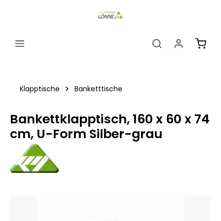
alt springen
Ware
Klapptische
Banketttische
Bankettklapptisch, 160 x 60 x 74
cm, U-Form Silber-grau
Bildergalerie überspringen