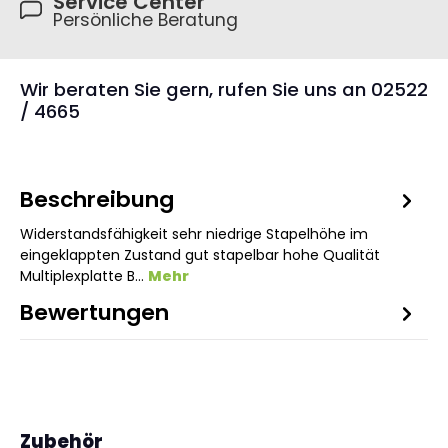
Service Center
Persönliche Beratung
Wir beraten Sie gern, rufen Sie uns an 02522
/ 4665
Beschreibung
Widerstandsfähigkeit sehr niedrige Stapelhöhe im
eingeklappten Zustand gut stapelbar hohe Qualität
Multiplexplatte B…
Mehr
Bewertungen
1
Produktgalerie überspringen
Zubehör