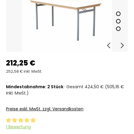
212,25 €
252,58 € inkl. MwSt.
Mindestabnahme: 2 Stück
· Gesamt 424,50 € (505,16 €
inkl. MwSt.)
Preise exkl. MwSt. zzgl. Versandkosten
Durchschnittliche Bewertung von 5 von 5 Sternen
1 Bewertung