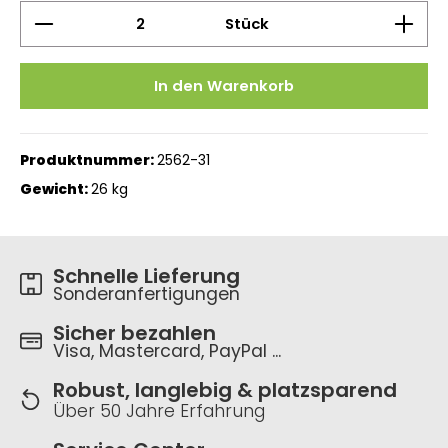
Produkt Anzahl: Gib den gewünschten Wert ein 
Stück
In den Warenkorb
Produktnummer:
2562-31
Gewicht:
26 kg
Schnelle Lieferung
Sonderanfertigungen
Sicher bezahlen
Visa, Mastercard, PayPal ...
Robust, langlebig & platzsparend
Über 50 Jahre Erfahrung