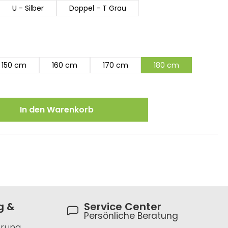
U - Silber
Doppel - T Grau
150 cm
160 cm
170 cm
180 cm
ewünschten Wert ein oder benutze die
In den Warenkorb
g &
Service Center
Persönliche Beratung
hrung