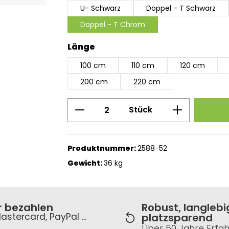
U- Schwarz
Doppel - T Schwarz
Doppel - T Chrom
auswählen
Länge
100 cm
110 cm
120 cm
200 cm
220 cm
Produkt Anzahl: Gib den g
Stück
Produktnummer:
2588-52
Gewicht:
36 kg
r bezahlen
Robust, langlebi
astercard, PayPal ...
platzsparend
Über 50 Jahre Erfa