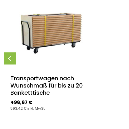
Produktgalerie überspringen
Transportwagen nach
Wunschmaß für bis zu 20
Banketttische
Regulärer Preis:
498,67 €
593,42 € inkl. MwSt.
Produkt Anzahl: Gib den gewünsc
Stück