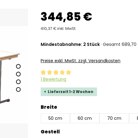
344,85 €
410,37 € inkl. MwSt.
Mindestabnahme: 2 Stück
· Gesamt 689,70 
Preise exkl. MwSt. zzgl. Versandkosten
Durchschnittliche Bewertung von 5 von 5 Ste
1 Bewertung
Lieferzeit 1-2 Wochen
auswählen
Breite
50 cm
60 cm
70 cm
auswählen
Gestell