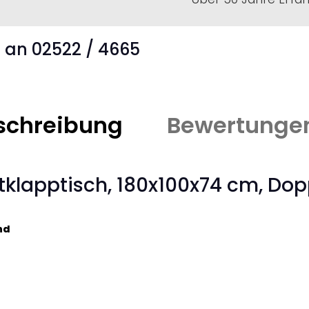
s an 02522 / 4665
schreibung
Bewertunge
tklapptisch, 180x100x74 cm, Do
nd