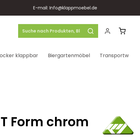
E-mail: Info@klappmoebel.de
Warenk
ocker klappbar
Biergartenmöbel
Transportwage
-T Form chrom