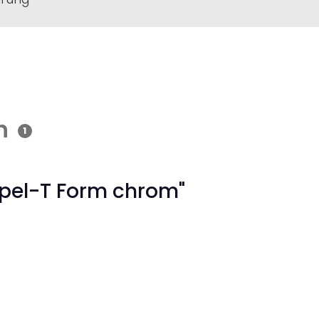
n
1
ppel-T Form chrom"