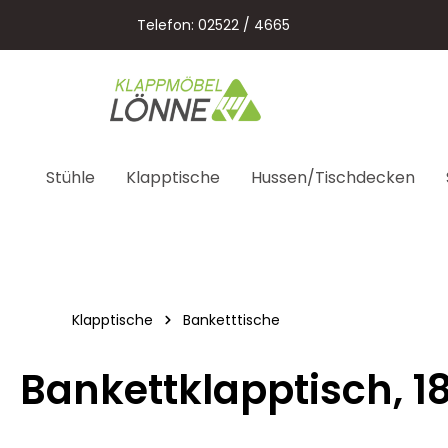
springen
Zur Hauptnavigation springen
Telefon: 02522 / 4665
Stühle
Klapptische
Hussen/Tischdecken
Klapptische
Banketttische
Bankettklapptisch, 