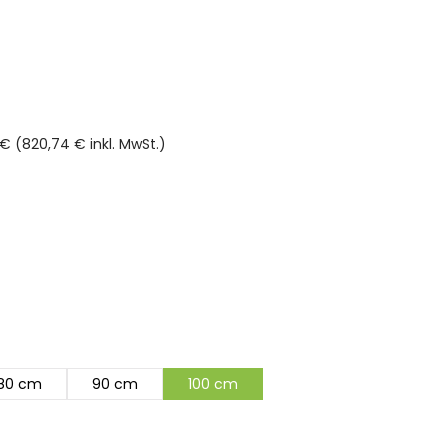
€ (820,74 € inkl. MwSt.)
rnen
80 cm
90 cm
100 cm