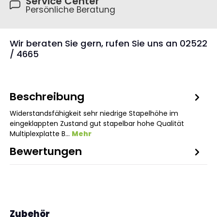
Service Center
Persönliche Beratung
Wir beraten Sie gern, rufen Sie uns an 02522
/ 4665
Beschreibung
Widerstandsfähigkeit sehr niedrige Stapelhöhe im
eingeklappten Zustand gut stapelbar hohe Qualität
Multiplexplatte B…
Mehr
Bewertungen
1
Produktgalerie überspringen
Zubehör