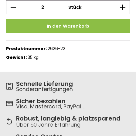
Produkt Anzahl: Gib den gewünschten Wert ein 
Stück
In den Warenkorb
Produktnummer:
2626-22
Gewicht:
35 kg
Schnelle Lieferung
Sonderanfertigungen
Sicher bezahlen
Visa, Mastercard, PayPal ...
Robust, langlebig & platzsparend
Über 50 Jahre Erfahrung