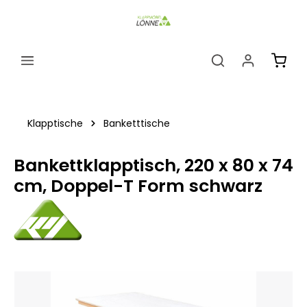
alt springen
Ware
Klapptische
Banketttische
Bankettklapptisch, 220 x 80 x 74
cm, Doppel-T Form schwarz
Bildergalerie überspringen