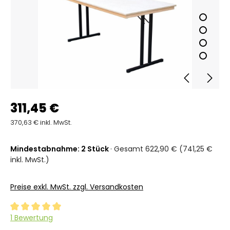
311,45 €
370,63 € inkl. MwSt.
Mindestabnahme: 2 Stück
· Gesamt 622,90 € (741,25 €
inkl. MwSt.)
Preise exkl. MwSt. zzgl. Versandkosten
Durchschnittliche Bewertung von 5 von 5 Sternen
1 Bewertung