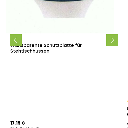
Transparente Schutzplatte für
Stehtischhussen
Regulärer Preis:
17,15 €