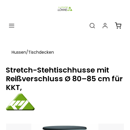
alt springen
Ware
Hussen/Tischdecken
Stretch-Stehtischhusse mit
Reißverschluss Ø 80–85 cm für
KKT,
Bildergalerie überspringen