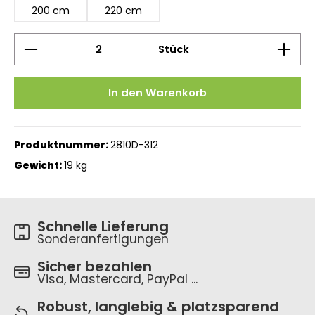
200 cm
220 cm
Produkt Anzahl: Gib den gewünschten Wert ein 
Stück
In den Warenkorb
Produktnummer:
2810D-312
Gewicht:
19 kg
Schnelle Lieferung
Sonderanfertigungen
Sicher bezahlen
Visa, Mastercard, PayPal ...
Robust, langlebig & platzsparend