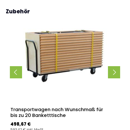
Produktgalerie überspringen
Zubehör
Transportwagen nach Wunschmaß für
bis zu 20 Banketttische
Regulärer Preis:
498,67 €
593,42 € inkl. MwSt.