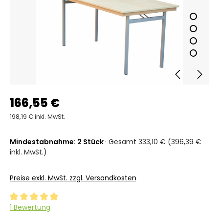
166,55 €
198,19 € inkl. MwSt.
Mindestabnahme: 2 Stück
· Gesamt 333,10 € (396,39 €
inkl. MwSt.)
Preise exkl. MwSt. zzgl. Versandkosten
Durchschnittliche Bewertung von 5 von 5 Sternen
1 Bewertung