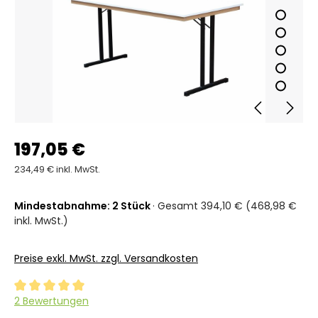
197,05 €
234,49 € inkl. MwSt.
Mindestabnahme: 2 Stück
· Gesamt 394,10 € (468,98 €
inkl. MwSt.)
Preise exkl. MwSt. zzgl. Versandkosten
Durchschnittliche Bewertung von 5 von 5 Sternen
2 Bewertungen