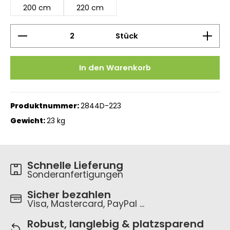
200 cm
220 cm
Produkt Anzahl: Gib den gewünschten Wert ein 
Stück
In den Warenkorb
Produktnummer:
2844D-223
Gewicht:
23 kg
Schnelle Lieferung
Sonderanfertigungen
Sicher bezahlen
Visa, Mastercard, PayPal ...
Robust, langlebig & platzsparend