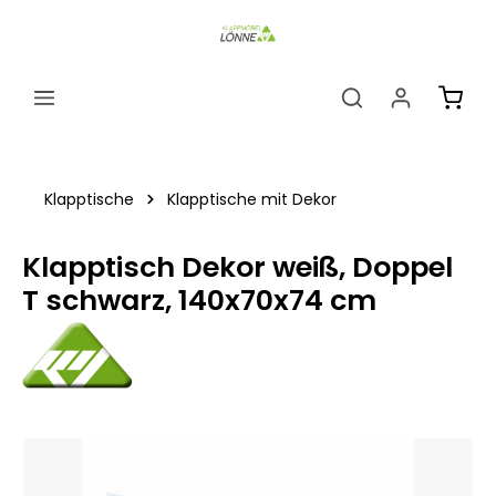
alt springen
Ware
Klapptische
Klapptische mit Dekor
Klapptisch Dekor weiß, Doppel
T schwarz, 140x70x74 cm
Bildergalerie überspringen