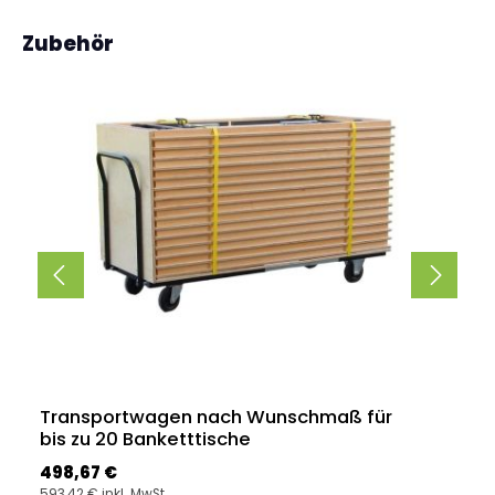
Produktgalerie überspringen
Zubehör
Transportwagen nach Wunschmaß für
bis zu 20 Banketttische
Regulärer Preis:
498,67 €
593,42 € inkl. MwSt.