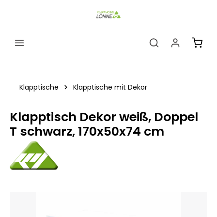
alt springen
Ware
Klapptische
Klapptische mit Dekor
Klapptisch Dekor weiß, Doppel
T schwarz, 170x50x74 cm
Bildergalerie überspringen