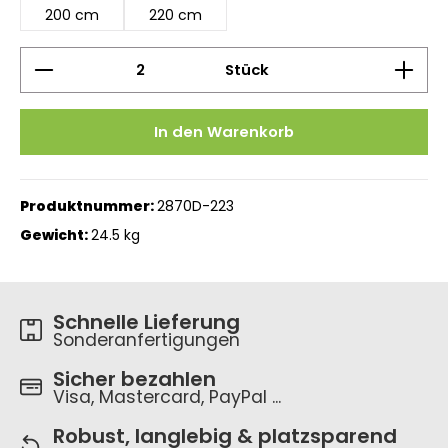
200 cm
220 cm
Produkt Anzahl: Gib den gewünschten Wert ein 
Stück
In den Warenkorb
Produktnummer:
2870D-223
Gewicht:
24.5 kg
Schnelle Lieferung
Sonderanfertigungen
Sicher bezahlen
Visa, Mastercard, PayPal ...
Robust, langlebig & platzsparend