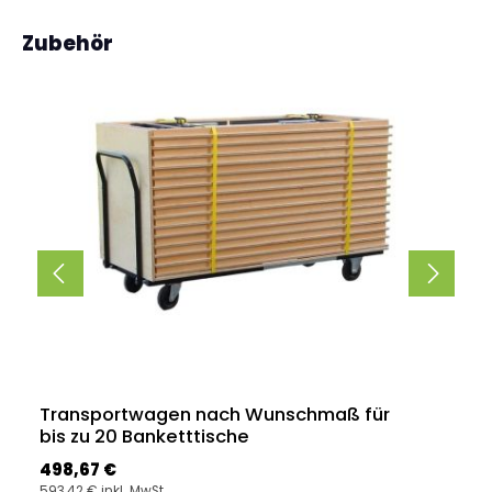
Produktgalerie überspringen
Zubehör
Transportwagen nach Wunschmaß für
bis zu 20 Banketttische
Regulärer Preis:
498,67 €
593,42 € inkl. MwSt.