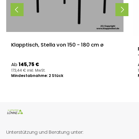
Klapptisch, Stella von 150 - 180 cm ø
Regulärer Preis:
Ab
145,75 €
173,44 € inkl. MwSt.
Mindestabnahme: 2 Stück
Unterstützung und Beratung unter: