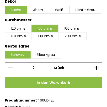
auswählen
Dekor
Buche
Ahorn
Weiß
Licht - Grau
auswählen
Durchmesser
120 cm ø
150 cm ø
160 cm ø
170 cm ø
180 cm ø
200 cm ø
auswählen
Gestellfarbe
Schwarz
Silber-grau
Produkt Anzahl: Gib den gewünschten Wert ein 
Stück
In den Warenkorb
Produktnummer:
4600D-251