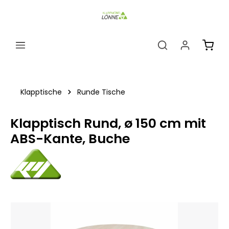
alt springen
Ware
Klapptische
Runde Tische
Klapptisch Rund, ø 150 cm mit
ABS-Kante, Buche
Bildergalerie überspringen