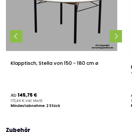
Klapptisch, Stella von 150 - 180 cm ø
Regulärer Preis:
Ab
145,75 €
173,44 € inkl. MwSt.
Mindestabnahme: 2 Stück
Produktgalerie überspringen
Zubehör