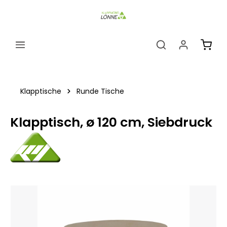
alt springen
Ware
Klapptische
Runde Tische
Klapptisch, ø 120 cm, Siebdruck
Bildergalerie überspringen