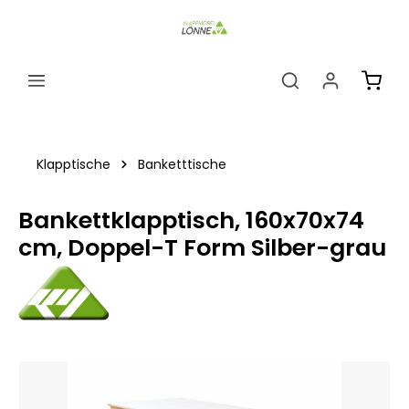
alt springen
Ware
Klapptische
Banketttische
Bankettklapptisch, 160x70x74
cm, Doppel-T Form Silber-grau
Bildergalerie überspringen