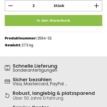
Produkt Anzahl: Gib den gewünschten Wert ein 
Stück
In den Warenkorb
Produktnummer:
2564-32
Gewicht:
27.5 kg
Schnelle Lieferung
Sonderanfertigungen
Sicher bezahlen
Visa, Mastercard, PayPal ...
Robust, langlebig & platzsparend
Über 50 Jahre Erfahrung