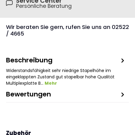
Service Center
Persönliche Beratung
Wir beraten Sie gern, rufen Sie uns an 02522
/ 4665
Beschreibung
Widerstandsfähigkeit sehr niedrige Stapelhöhe im
eingeklappten Zustand gut stapelbar hohe Qualität
Multiplexplatte B…
Mehr
Bewertungen
1
Produktgalerie überspringen
Zubehör