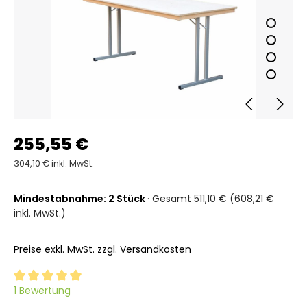
255,55 €
304,10 € inkl. MwSt.
Mindestabnahme: 2 Stück
· Gesamt 511,10 € (608,21 €
inkl. MwSt.)
Preise exkl. MwSt. zzgl. Versandkosten
Durchschnittliche Bewertung von 5 von 5 Sternen
1 Bewertung