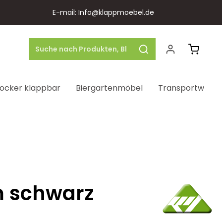
E-mail: Info@klappmoebel.de
Warenk
ocker klappbar
Biergartenmöbel
Transportwage
rm schwarz