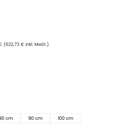
 (622,73 € inkl. MwSt.)
rnen
80 cm
90 cm
100 cm