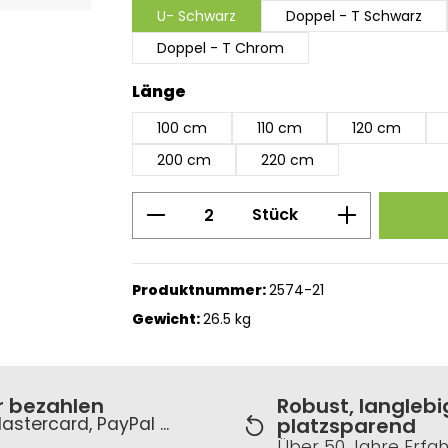
U- Schwarz
Doppel - T Schwarz
Doppel - T Chrom
auswählen
Länge
100 cm
110 cm
120 cm
200 cm
220 cm
Produkt Anzahl: Gib den g
Stück
Produktnummer:
2574-21
Gewicht:
26.5 kg
r bezahlen
Robust, langlebi
astercard, PayPal ...
platzsparend
Über 50 Jahre Erfa