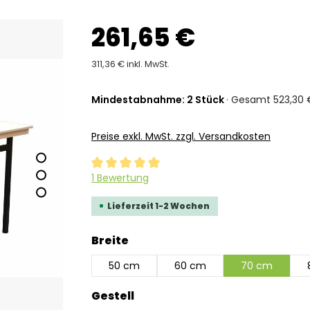
261,65 €
311,36 € inkl. MwSt.
Mindestabnahme: 2 Stück
· Gesamt 523,30 €
Preise exkl. MwSt. zzgl. Versandkosten
Durchschnittliche Bewertung von 5 von 5 Ste
1 Bewertung
Lieferzeit 1-2 Wochen
auswählen
Breite
50 cm
60 cm
70 cm
auswählen
Gestell