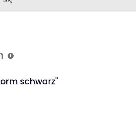
n
1
-Form schwarz"