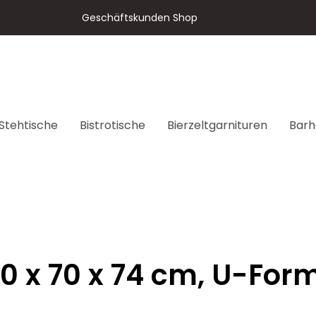
Geschäftskunden Shop
Stehtische
Bistrotische
Bierzeltgarnituren
Barh
70 x 70 x 74 cm, U-Fo