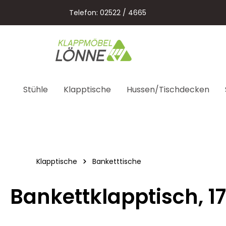
springen
Zur Hauptnavigation springen
Telefon: 02522 / 4665
Stühle
Klapptische
Hussen/Tischdecken
Klapptische
Banketttische
Bankettklapptisch, 1