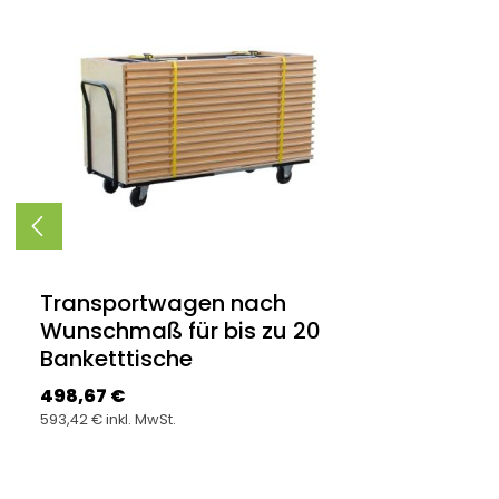
Produktgalerie überspringen
Transportwagen nach
Wunschmaß für bis zu 20
Banketttische
Regulärer Preis:
498,67 €
593,42 € inkl. MwSt.
Produkt Anzahl: Gib den gewünsc
Stück