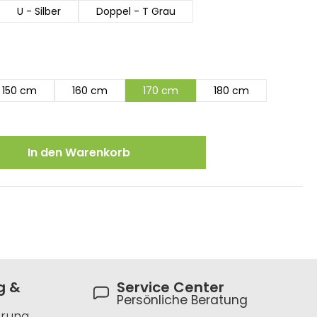
U - Silber
Doppel - T Grau
150 cm
160 cm
170 cm
180 cm
ewünschten Wert ein oder benutze die
In den Warenkorb
g &
Service Center
Persönliche Beratung
hrung