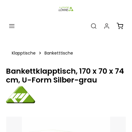
alt springen
Ware
Klapptische
Banketttische
Bankettklapptisch, 170 x 70 x 74
cm, U-Form Silber-grau
Bildergalerie überspringen