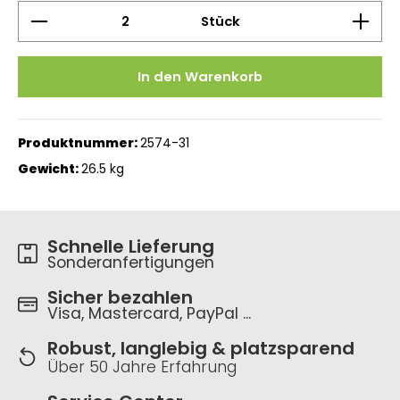
Produkt Anzahl: Gib den gewünschten Wert ein 
Stück
In den Warenkorb
Produktnummer:
2574-31
Gewicht:
26.5 kg
Schnelle Lieferung
Sonderanfertigungen
Sicher bezahlen
Visa, Mastercard, PayPal ...
Robust, langlebig & platzsparend
Über 50 Jahre Erfahrung