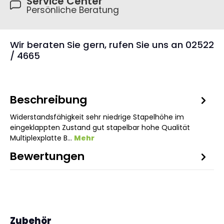
Service Center
Persönliche Beratung
Wir beraten Sie gern, rufen Sie uns an 02522
/ 4665
Beschreibung
Widerstandsfähigkeit sehr niedrige Stapelhöhe im
eingeklappten Zustand gut stapelbar hohe Qualität
Multiplexplatte B…
Mehr
Bewertungen
1
Produktgalerie überspringen
Zubehör