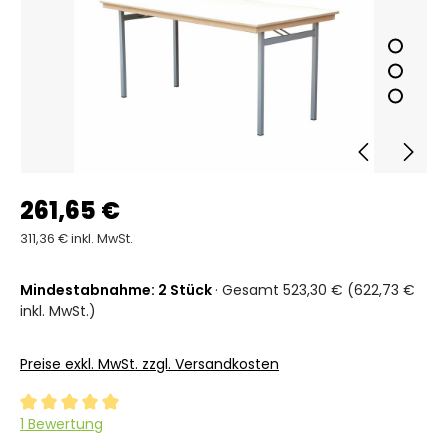
261,65 €
311,36 € inkl. MwSt.
Mindestabnahme: 2 Stück
· Gesamt 523,30 € (622,73 €
inkl. MwSt.)
Preise exkl. MwSt. zzgl. Versandkosten
Durchschnittliche Bewertung von 5 von 5 Sternen
1 Bewertung