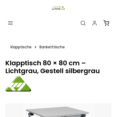
alt springen
Ware
Klapptische
Banketttische
Klapptisch 80 × 80 cm –
Lichtgrau, Gestell silbergrau
Bildergalerie überspringen