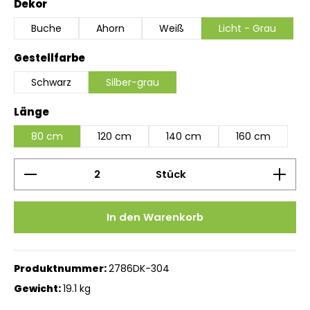
auswählen
Dekor
Buche
Ahorn
Weiß
Licht - Grau
auswählen
Gestellfarbe
Schwarz
Silber-grau
auswählen
Länge
80 cm
120 cm
140 cm
160 cm
Produkt Anzahl: Gib den gewünschten Wert ein 
Stück
In den Warenkorb
Produktnummer:
2786DK-304
Gewicht:
19.1 kg