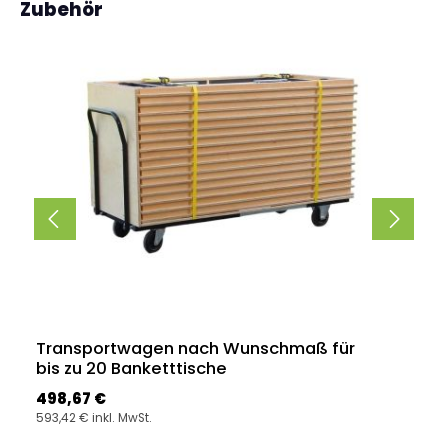
Produktgalerie überspringen
Zubehör
Transportwagen nach Wunschmaß für
bis zu 20 Banketttische
Regulärer Preis:
498,67 €
593,42 € inkl. MwSt.