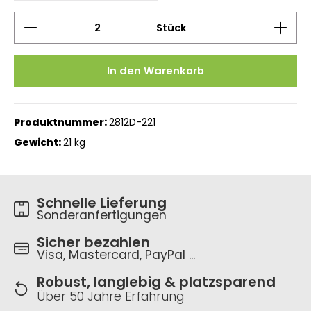
Produkt Anzahl: Gib den gewünschten Wert ein 
Stück
In den Warenkorb
Produktnummer:
2812D-221
Gewicht:
21 kg
Schnelle Lieferung
Sonderanfertigungen
Sicher bezahlen
Visa, Mastercard, PayPal ...
Robust, langlebig & platzsparend
Über 50 Jahre Erfahrung