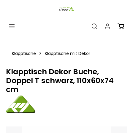
alt springen
Ware
Klapptische
Klapptische mit Dekor
Klapptisch Dekor Buche,
Doppel T schwarz, 110x60x74
cm
Bildergalerie überspringen