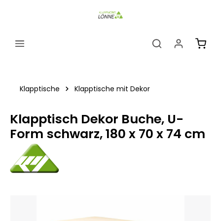
alt springen
Ware
Klapptische
Klapptische mit Dekor
Klapptisch Dekor Buche, U-
Form schwarz, 180 x 70 x 74 cm
Bildergalerie überspringen