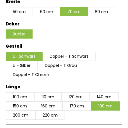
auswählen
Breite
50 cm
60 cm
70 cm
80 cm
auswählen
Dekor
Buche
auswählen
Gestell
U- Schwarz
Doppel - T Schwarz
U - Silber
Doppel - T Grau
Doppel - T Chrom
auswählen
Länge
100 cm
110 cm
120 cm
140 cm
150 cm
160 cm
170 cm
180 cm
200 cm
220 cm
Produkt Anzahl: Gib den gewünschten Wert ein 