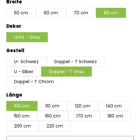
auswählen
Breite
50 cm
60 cm
70 cm
80 cm
auswählen
Dekor
Licht - Grau
auswählen
Gestell
U- Schwarz
Doppel - T Schwarz
U - Silber
Doppel - T Grau
Doppel - T Chrom
auswählen
Länge
100 cm
110 cm
120 cm
140 cm
150 cm
160 cm
170 cm
180 cm
200 cm
220 cm
Produkt Anzahl: Gib den gewünschten Wert ein 