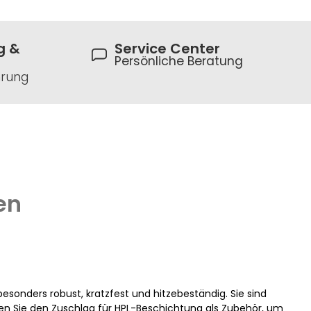
g &
Service Center
Persönliche Beratung
hrung
en
onders robust, kratzfest und hitzebeständig. Sie sind
len Sie den Zuschlag für HPL-Beschichtung als Zubehör, um