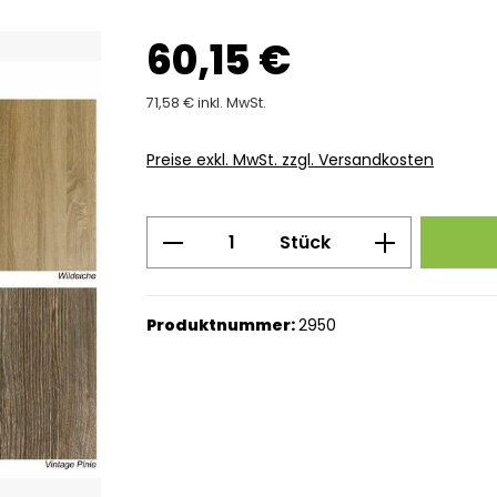
60,15 €
71,58 € inkl. MwSt.
Preise exkl. MwSt. zzgl. Versandkosten
Produkt Anzahl: Gib den g
Stück
Produktnummer:
2950