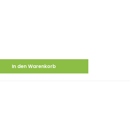
ewünschten Wert ein oder benutze die
In den Warenkorb