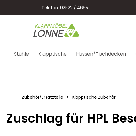
springen
Zur Hauptnavigation springen
Telefon: 02522 / 4665
Stühle
Klapptische
Hussen/Tischdecken
Zubehör/Ersatzteile
Klapptische Zubehör
Zuschlag für HPL Be