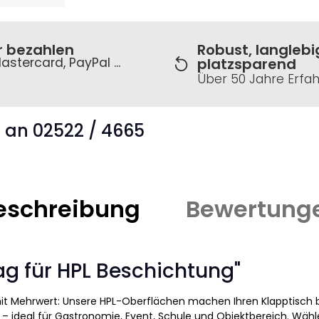
r bezahlen
Robust, langlebi
astercard, PayPal ...
platzsparend
Über 50 Jahre Erfa
s an 02522 / 4665
eschreibung
Bewertung
g für HPL Beschichtung"
t Mehrwert: Unsere HPL-Oberflächen machen Ihren Klapptisch bes
 – ideal für Gastronomie, Event, Schule und Objektbereich. Wäh