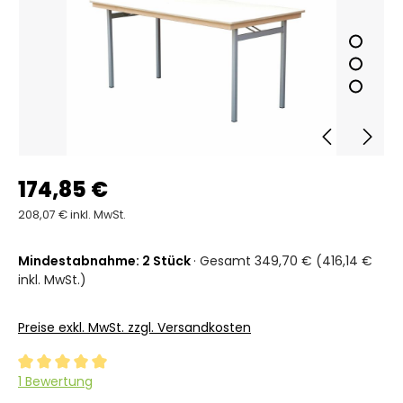
174,85 €
208,07 € inkl. MwSt.
Mindestabnahme: 2 Stück
· Gesamt 349,70 € (416,14 €
inkl. MwSt.)
Preise exkl. MwSt. zzgl. Versandkosten
Durchschnittliche Bewertung von 5 von 5 Sternen
1 Bewertung