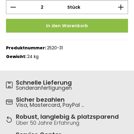
Produkt Anzahl: Gib den gewünschten Wert ein 
Stück
In den Warenkorb
Produktnummer:
2520-31
Gewicht:
24 kg
Schnelle Lieferung
Sonderanfertigungen
Sicher bezahlen
Visa, Mastercard, PayPal ...
Robust, langlebig & platzsparend
Über 50 Jahre Erfahrung