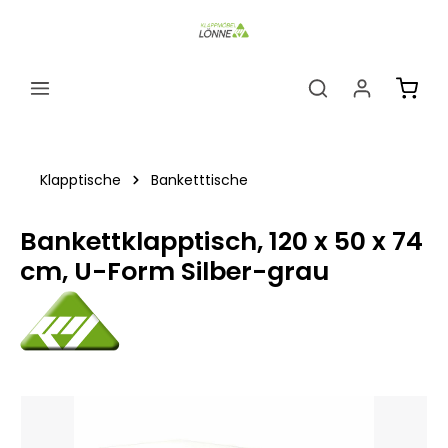
alt springen
Ware
Klapptische
Banketttische
Bankettklapptisch, 120 x 50 x 74
cm, U-Form Silber-grau
Bildergalerie überspringen