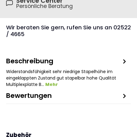
Service Center
Persönliche Beratung
Wir beraten Sie gern, rufen Sie uns an 02522
/ 4665
Beschreibung
Widerstandsfähigkeit sehr niedrige Stapelhöhe im
eingeklappten Zustand gut stapelbar hohe Qualität
Multiplexplatte B…
Mehr
Bewertungen
1
Produktgalerie überspringen
Zubehör