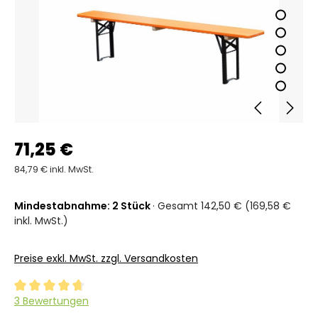
71,25 €
84,79 € inkl. MwSt.
Mindestabnahme: 2 Stück
· Gesamt 142,50 € (169,58 €
inkl. MwSt.)
Preise exkl. MwSt. zzgl. Versandkosten
Durchschnittliche Bewertung von 4.6 von 5 Sternen
3 Bewertungen