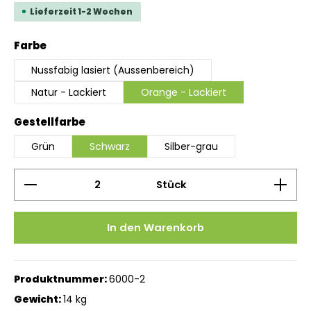
Lieferzeit 1-2 Wochen
auswählen
Farbe
Nussfabig lasiert (Aussenbereich)
Natur - Lackiert
Orange - Lackiert
auswählen
Gestellfarbe
Grün
Schwarz
Silber-grau
Produkt Anzahl: Gib den gewünschten Wert ein 
Stück
In den Warenkorb
Produktnummer:
6000-2
Gewicht:
14 kg