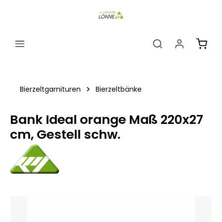
alt springen
Ware
Bierzeltgarnituren
Bierzeltbänke
Bank Ideal orange Maß 220x27
cm, Gestell schw.
Bildergalerie überspringen