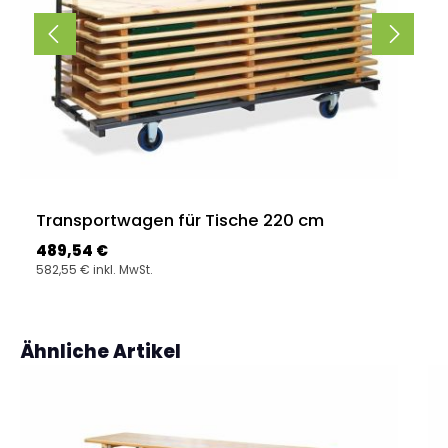
Transportwagen für Tische 220 cm
Regulärer Preis:
489,54 €
582,55 € inkl. MwSt.
Produktgalerie überspringen
Ähnliche Artikel