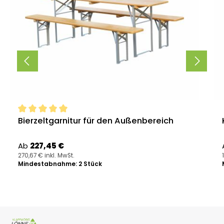
Durchschnittliche Bewertung von 5 von 5 Sternen
Bierzeltgarnitur für den Außenbereich
Regulärer Preis:
Ab
227,45 €
270,67 € inkl. MwSt.
Mindestabnahme: 2 Stück