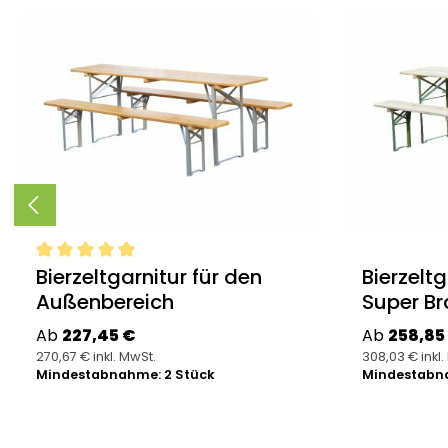
Produktgalerie überspringen
Durchschnittliche Bewertung von 5 von 5 Sternen
Bierzeltgarnitur für den
Bierzeltg
Außenbereich
Super Br
Regulärer Preis:
Regulärer P
Ab
227,45 €
Ab
258,85
270,67 € inkl. MwSt.
308,03 € inkl.
Mindestabnahme: 2 Stück
Mindestabna
Details