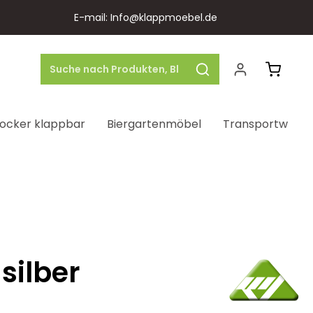
E-mail: Info@klappmoebel.de
Warenk
ocker klappbar
Biergartenmöbel
Transportwage
silber