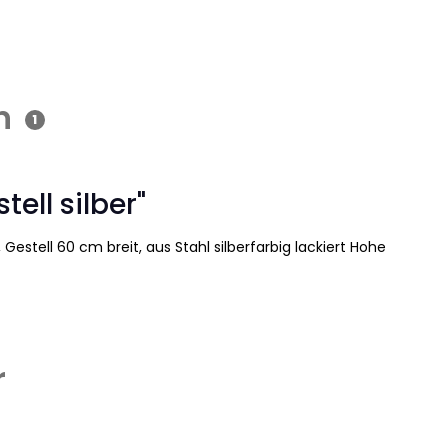
n
1
ell silber"
estell 60 cm breit, aus Stahl silberfarbig lackiert Hohe
r