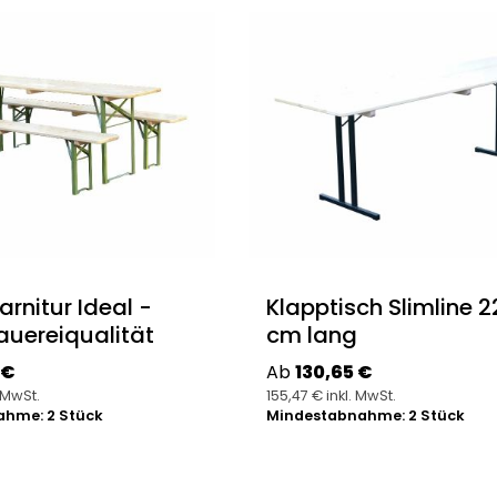
arnitur Ideal -
Klapptisch Slimline 
auereiqualität
cm lang
reis:
Regulärer Preis:
 €
Ab
130,65 €
 MwSt.
155,47 € inkl. MwSt.
hme: 2 Stück
Mindestabnahme: 2 Stück
Details
Details