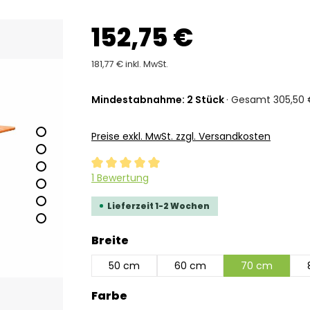
152,75 €
181,77 € inkl. MwSt.
Mindestabnahme: 2 Stück
· Gesamt 305,50 €
Preise exkl. MwSt. zzgl. Versandkosten
Durchschnittliche Bewertung von 5 von 5 Ste
1 Bewertung
Lieferzeit 1-2 Wochen
auswählen
Breite
50 cm
60 cm
70 cm
auswählen
Farbe