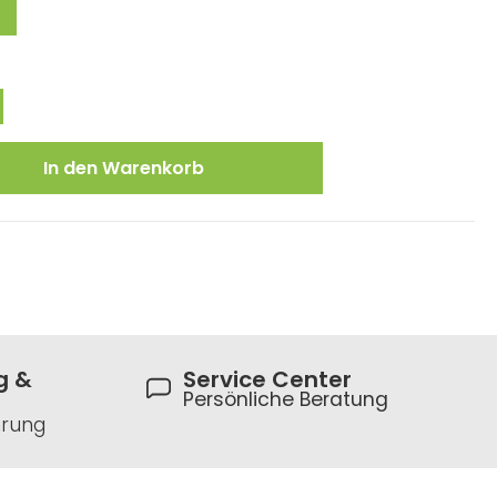
ewünschten Wert ein oder benutze die
In den Warenkorb
g &
Service Center
Persönliche Beratung
hrung