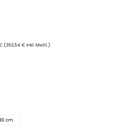
 (363,54 € inkl. MwSt.)
rnen
80 cm