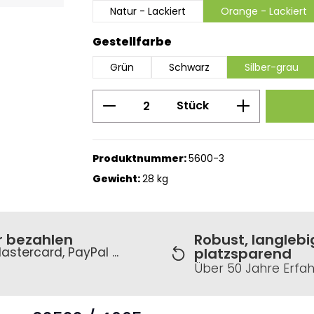
Natur - Lackiert
Orange - Lackiert
auswählen
Gestellfarbe
Grün
Schwarz
Silber-grau
Produkt Anzahl: Gib den g
Stück
Produktnummer:
5600-3
Gewicht:
28 kg
r bezahlen
Robust, langlebi
astercard, PayPal ...
platzsparend
Über 50 Jahre Erfa