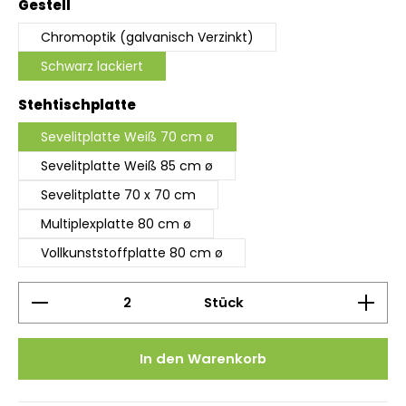
auswählen
Gestell
Chromoptik (galvanisch Verzinkt)
Schwarz lackiert
auswählen
Stehtischplatte
Sevelitplatte Weiß 70 cm ø
Sevelitplatte Weiß 85 cm ø
Sevelitplatte 70 x 70 cm
Multiplexplatte 80 cm ø
Vollkunststoffplatte 80 cm ø
Produkt Anzahl: Gib den gewünschten Wert ein 
Stück
In den Warenkorb