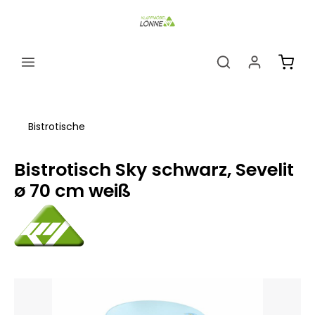
alt springen
Ware
Bistrotische
Bistrotisch Sky schwarz, Sevelit
ø 70 cm weiß
Bildergalerie überspringen