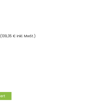
(139,35 € inkl. MwSt.)
rnen
tert