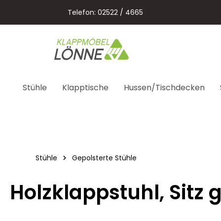
springen
Zur Hauptnavigation springen
Telefon: 02522 / 4665
Stühle
Klapptische
Hussen/Tischdecken
Stühle
Gepolsterte Stühle
Holzklappstuhl, Sitz g