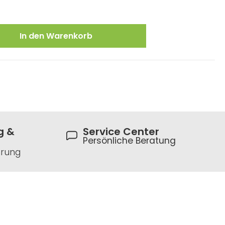
ewünschten Wert ein oder benutze die
In den Warenkorb
g &
Service Center
Persönliche Beratung
hrung