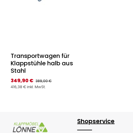
Transportwagen für
Klappstühle halb aus
Stahl
Verkaufspreis:
349,90 €
Regulärer Preis:
389,00 €
416,38 € inkl. MwSt.
Produkt Anzahl: Gib den gewünsc
Stück
Shopservice