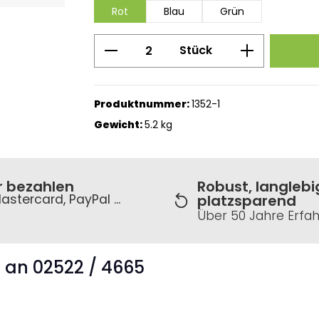
Rot
Blau
Grün
Produkt Anzahl: Gib den g
Stück
Produktnummer:
1352-1
Gewicht:
5.2 kg
r bezahlen
Robust, langlebi
astercard, PayPal ...
platzsparend
Über 50 Jahre Erfa
s an 02522 / 4665