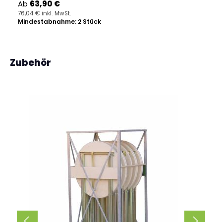
Regulärer Preis:
Ab
63,90 €
76,04 € inkl. MwSt.
Mindestabnahme: 2 Stück
Produktgalerie überspringen
Zubehör