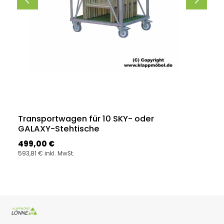
Transportwagen für 10 SKY- oder
GALAXY-Stehtische
Regulärer Preis:
499,00 €
593,81 € inkl. MwSt.