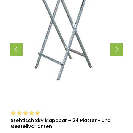
Durchschnittliche Bewertung von 5 von 5 Sternen
Stehtisch Sky klappbar – 24 Platten- und
Gestellvarianten