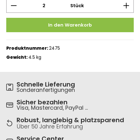
Produkt Anzahl: Gib den gewünschten Wert ein 
Stück
In den Warenkorb
Produktnummer:
2475
Gewicht:
4.5 kg
Schnelle Lieferung
Sonderanfertigungen
Sicher bezahlen
Visa, Mastercard, PayPal ...
Robust, langlebig & platzsparend
Über 50 Jahre Erfahrung
Service Center