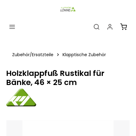
alt springen
Ware
Zubehör/Ersatzteile
Klapptische Zubehör
Holzklappfuß Rustikal für
Bänke, 46 × 25 cm
Bildergalerie überspringen