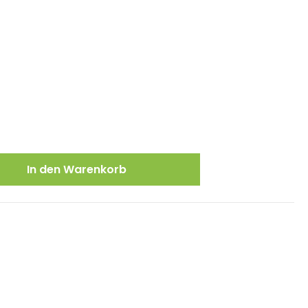
ewünschten Wert ein oder benutze die
In den Warenkorb