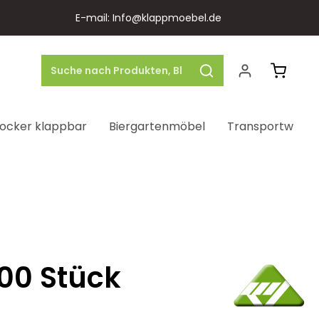
E-mail: Info@klappmoebel.de
Warenk
ocker klappbar
Biergartenmöbel
Transportwage
00 Stück