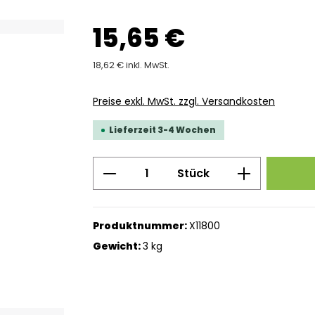
15,65 €
18,62 € inkl. MwSt.
Preise exkl. MwSt. zzgl. Versandkosten
Lieferzeit 3-4 Wochen
Produkt Anzahl: Gib den g
Stück
Produktnummer:
X11800
Gewicht:
3 kg