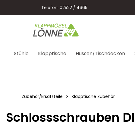
springen
Zur Hauptnavigation springen
Telefon: 02522 / 4665
Stühle
Klapptische
Hussen/Tischdecken
Zubehör/Ersatzteile
Klapptische Zubehör
Schlossschrauben DI