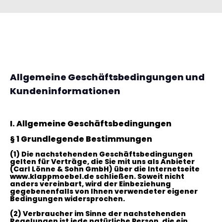
Allgemeine Geschäftsbedingungen und
Kundeninformationen
I. Allgemeine Geschäftsbedingungen
§ 1 Grundlegende Bestimmungen
(1)
Die nachstehenden Geschäftsbedingungen
gelten für Verträge, die Sie mit uns als Anbieter
(
Carl Lönne & Sohn GmbH
)
über die Internetseite
www.klappmoebel.de schließen. Soweit nicht
anders vereinbart, wird der Einbeziehung
gegebenenfalls von Ihnen verwendeter eigener
Bedingungen widersprochen.
(2)
Verbraucher im Sinne der nachstehenden
Regelungen ist jede natürliche Person, die ein