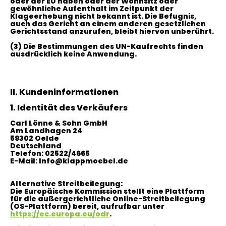
oder der EU haben oder der Wohnsitz oder
gewöhnliche Aufenthalt im Zeitpunkt der
Klageerhebung nicht bekannt ist. Die Befugnis,
auch das Gericht an einem anderen gesetzlichen
Gerichtsstand anzurufen, bleibt hiervon unberührt.
(3)
Die Bestimmungen des UN-Kaufrechts finden
ausdrücklich keine Anwendung.
II. Kundeninformationen
1. Identität des Verkäufers
Carl Lönne & Sohn GmbH
Am Landhagen 24
59302 Oelde
Deutschland
Telefon: 02522/4665
E-Mail: Info@klappmoebel.de
Alternative Streitbeilegung:
Die Europäische Kommission stellt eine Plattform
für die außergerichtliche Online-Streitbeilegung
(OS-Plattform) bereit, aufrufbar unter
https://ec.europa.eu/odr
.