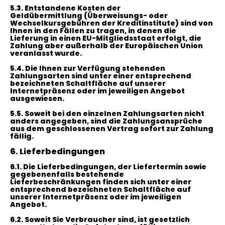
5.3.
Entstandene Kosten der
Geldübermittlung
(Überweisungs- oder
Wechselkursgebühren der Kreditinstitute)
sind von
Ihnen in den Fällen zu tragen, in denen die
Lieferung in einen EU-Mitgliedsstaat erfolgt, die
Zahlung aber außerhalb der Europäischen Union
veranlasst wurde.
5.4. Die Ihnen zur Verfügung stehenden
Zahlungsarten
sind unter einer entsprechend
bezeichneten Schaltfläche auf unserer
Internetpräsenz oder im jeweiligen Angebot
ausgewiesen.
5.5. Soweit bei den einzelnen Zahlungsarten nicht
anders angegeben, sind die Zahlungsansprüche
aus dem geschlossenen Vertrag sofort zur Zahlung
fällig.
6. Lieferbedingungen
6.1. Die Lieferbedingungen, der Liefertermin sowie
gegebenenfalls bestehende
Lieferbeschränkungen finden sich unter einer
entsprechend bezeichneten Schaltfläche auf
unserer Internetpräsenz oder im jeweiligen
Angebot.
6.2. Soweit Sie Verbraucher sind, ist gesetzlich