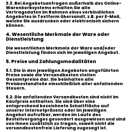
3.3. Bei Angebotsanfragen außerhalb des Online-
Warenkorbsystems erhalten Sie alle
Vertragsdaten im Rahmen eines verbindlichen
Angebotes in Textform übersandt, z.B. per E-Mail,
welche Sie ausdrucken oder elektronisch sichern
können.
4. Wesentliche Merkmale der Ware oder
Dienstleistung
Die wesentlichen Merkmale der Ware und/oder
Dienstleistung finden sich im jeweiligen Angebot.
5. Preise und Zahlungsmodalitäten
5.1. Die in den jeweiligen Angeboten angeführten
Preise sowie die Versandkosten stellen
Gesamtpreise dar. Sie beinhalten alle
Preisbestandteile einschließlich aller anfallenden
Steuern.
5.2. Die anfallenden Versandkosten sind nicht im
Kaufpreis enthalten. Sie sind über eine
entsprechend bezeichnete Schaltfläche auf
unserer Internetpräsenz oder im jeweiligen
Angebot aufrufbar, werden im Laufe des
Bestellvorganges gesondert ausgewiesen und sind
von Ihnen zusätzlich zu tragen, soweit nicht die
versandkostenfreie Lieferung zugesagt ist.