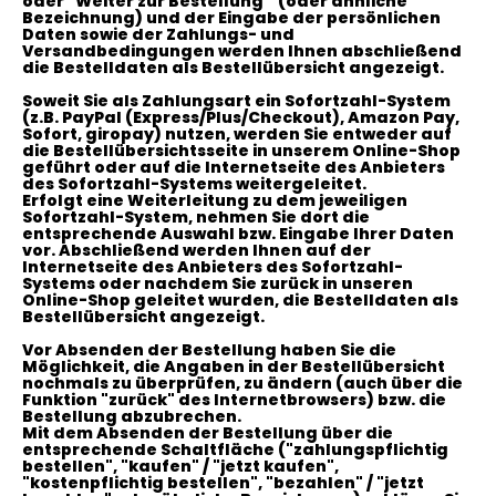
oder "Weiter zur Bestellung"
(oder ähnliche
Bezeichnung)
und der Eingabe der persönlichen
Daten sowie der Zahlungs- und
Versandbedingungen werden Ihnen abschließend
die Bestelldaten als Bestellübersicht angezeigt.
Soweit Sie als Zahlungsart ein Sofortzahl-System
(z.B. PayPal (Express/Plus/Checkout), Amazon Pay,
Sofort, giropay) nutzen, werden Sie entweder auf
die Bestellübersichtsseite in unserem Online-Shop
geführt oder auf die Internetseite des Anbieters
des Sofortzahl-Systems weitergeleitet.
Erfolgt eine Weiterleitung zu dem jeweiligen
Sofortzahl-System, nehmen Sie dort die
entsprechende Auswahl bzw. Eingabe Ihrer Daten
vor. Abschließend werden Ihnen auf der
Internetseite des Anbieters des Sofortzahl-
Systems oder nachdem Sie zurück in unseren
Online-Shop geleitet wurden, die Bestelldaten als
Bestellübersicht angezeigt.
Vor Absenden der Bestellung haben Sie die
Möglichkeit, die Angaben in der Bestellübersicht
nochmals zu überprüfen, zu ändern (auch über die
Funktion "zurück" des Internetbrowsers) bzw. die
Bestellung abzubrechen.
Mit dem Absenden der Bestellung über die
entsprechende Schaltfläche ("zahlungspflichtig
bestellen", "kaufen" / "jetzt kaufen",
"kostenpflichtig bestellen", "bezahlen" / "jetzt