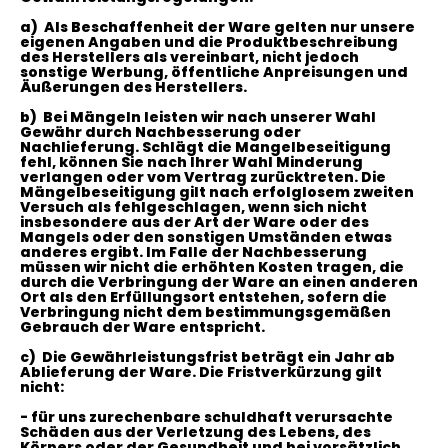
a)
Als Beschaffenheit der Ware gelten nur unsere
eigenen Angaben und die Produktbeschreibung
des Herstellers als vereinbart, nicht jedoch
sonstige Werbung, öffentliche Anpreisungen und
Äußerungen des Herstellers.
b)
Bei Mängeln leisten wir nach unserer Wahl
Gewähr durch Nachbesserung oder
Nachlieferung. Schlägt die Mangelbeseitigung
fehl, können Sie nach Ihrer Wahl Minderung
verlangen oder vom Vertrag zurücktreten. Die
Mängelbeseitigung gilt nach erfolglosem zweiten
Versuch als fehlgeschlagen, wenn sich nicht
insbesondere aus der Art der Ware oder des
Mangels oder den sonstigen Umständen etwas
anderes ergibt. Im Falle der Nachbesserung
müssen wir nicht die erhöhten Kosten tragen, die
durch die Verbringung der Ware an einen anderen
Ort als den Erfüllungsort entstehen, sofern die
Verbringung nicht dem bestimmungsgemäßen
Gebrauch der Ware entspricht.
c)
Die Gewährleistungsfrist beträgt ein Jahr ab
Ablieferung der Ware. Die Fristverkürzung gilt
nicht:
- für uns zurechenbare schuldhaft verursachte
Schäden aus der Verletzung des Lebens, des
Körpers oder der Gesundheit und bei vorsätzlich