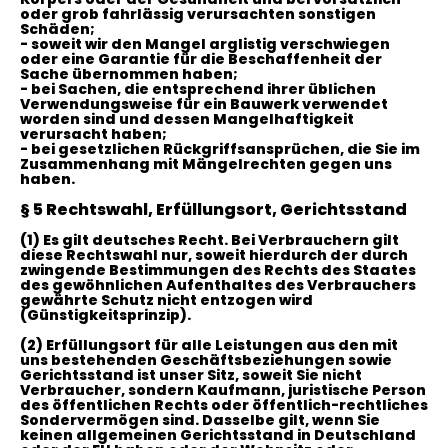
oder grob fahrlässig verursachten sonstigen
Schäden;
- soweit wir den Mangel arglistig verschwiegen
oder eine Garantie für die Beschaffenheit der
Sache übernommen haben;
- bei Sachen, die entsprechend ihrer üblichen
Verwendungsweise für ein Bauwerk verwendet
worden sind und dessen Mangelhaftigkeit
verursacht haben;
- bei gesetzlichen Rückgriffsansprüchen, die Sie im
Zusammenhang mit Mängelrechten gegen uns
haben.
§ 5 Rechtswahl, Erfüllungsort, Gerichtsstand
(1)
Es gilt deutsches Recht. Bei Verbrauchern gilt
diese Rechtswahl nur, soweit hierdurch der durch
zwingende Bestimmungen des Rechts des Staates
des gewöhnlichen Aufenthaltes des Verbrauchers
gewährte Schutz nicht entzogen wird
(Günstigkeitsprinzip).
(2)
Erfüllungsort für alle Leistungen aus den mit
uns bestehenden Geschäftsbeziehungen sowie
Gerichtsstand ist unser Sitz, soweit Sie nicht
Verbraucher, sondern Kaufmann, juristische Person
des öffentlichen Rechts oder öffentlich-rechtliches
Sondervermögen sind. Dasselbe gilt, wenn Sie
keinen allgemeinen Gerichtsstand in Deutschland