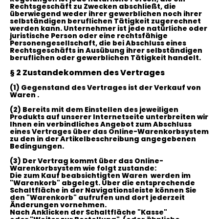
Rechtsgeschäft zu Zwecken abschließt, die
überwiegend weder ihrer gewerblichen noch ihrer
selbständigen beruflichen Tätigkeit zugerechnet
werden kann. Unternehmer ist jede natürliche oder
juristische Person oder eine rechtsfähige
Personengesellschaft, die bei Abschluss eines
Rechtsgeschäfts in Ausübung ihrer selbständigen
beruflichen oder gewerblichen Tätigkeit handelt.
§ 2 Zustandekommen des Vertrages
(1)
Gegenstand des Vertrages ist der Verkauf von
Waren
.
(2)
Bereits mit dem Einstellen des jeweiligen
Produkts auf unserer Internetseite unterbreiten wir
Ihnen ein verbindliches Angebot zum Abschluss
eines Vertrages über das Online-Warenkorbsystem
zu den in der Artikelbeschreibung angegebenen
Bedingungen.
(3)
Der Vertrag kommt über das Online-
Warenkorbsystem wie folgt zustande:
Die zum Kauf beabsichtigten Waren werden im
"Warenkorb" abgelegt. Über die entsprechende
Schaltfläche in der Navigationsleiste können Sie
den "Warenkorb" aufrufen und dort jederzeit
Änderungen vornehmen.
Nach Anklicken der Schaltfläche "Kasse"