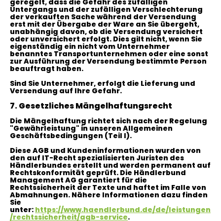
geregelt, dass die Gefahr des zufälligen
Untergangs und der zufälligen Verschlechterung
der verkauften Sache während der Versendung
erst mit der Übergabe der Ware an Sie übergeht,
unabhängig davon, ob die Versendung versichert
oder unversichert erfolgt. Dies gilt nicht, wenn Sie
eigenständig ein nicht vom Unternehmer
benanntes Transportunternehmen oder eine sonst
zur Ausführung der Versendung bestimmte Person
beauftragt haben.
Sind Sie Unternehmer, erfolgt die Lieferung und
Versendung auf Ihre Gefahr.
7. Gesetzliches Mängelhaftungsrecht
Die Mängelhaftung richtet sich nach der Regelung
"Gewährleistung" in unseren Allgemeinen
Geschäftsbedingungen (Teil I).
Diese AGB und Kundeninformationen wurden von
den auf IT-Recht spezialisierten Juristen des
Händlerbundes erstellt und werden permanent auf
Rechtskonformität geprüft. Die Händlerbund
Management AG garantiert für die
Rechtssicherheit der Texte und haftet im Falle von
Abmahnungen. Nähere Informationen dazu finden
Sie
unter:
https://www.haendlerbund.de/de/leistungen
/rechtssicherheit/agb-service
.