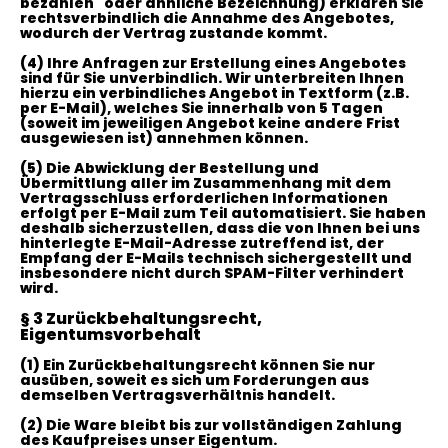
bezahlen" oder ähnliche Bezeichnung) erklären Sie
rechtsverbindlich die Annahme des Angebotes,
wodurch der Vertrag zustande kommt.
(4)
Ihre Anfragen zur Erstellung eines Angebotes
sind für Sie unverbindlich. Wir unterbreiten Ihnen
hierzu ein verbindliches Angebot in Textform (z.B.
per E-Mail), welches Sie innerhalb von 5 Tagen
(soweit im jeweiligen Angebot keine andere Frist
ausgewiesen ist) annehmen können.
(5)
Die Abwicklung der Bestellung und
Übermittlung aller im Zusammenhang mit dem
Vertragsschluss erforderlichen Informationen
erfolgt per E-Mail zum Teil automatisiert. Sie haben
deshalb sicherzustellen, dass die von Ihnen bei uns
hinterlegte E-Mail-Adresse zutreffend ist, der
Empfang der E-Mails technisch sichergestellt und
insbesondere nicht durch SPAM-Filter verhindert
wird.
§ 3 Zurückbehaltungsrecht
,
Eigentumsvorbehalt
(1)
Ein Zurückbehaltungsrecht können Sie nur
ausüben, soweit es sich um Forderungen aus
demselben Vertragsverhältnis handelt.
(2)
Die Ware bleibt bis zur vollständigen Zahlung
des Kaufpreises unser Eigentum.