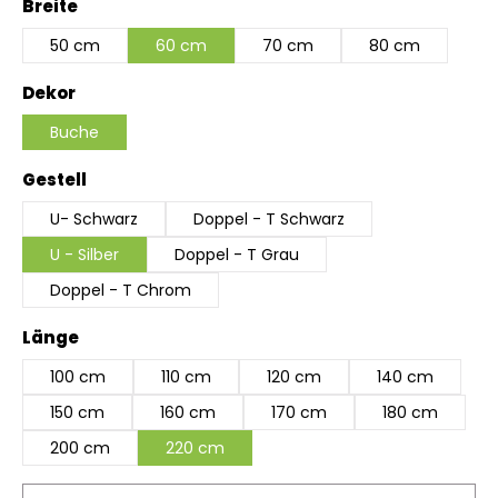
auswählen
Breite
50 cm
60 cm
70 cm
80 cm
auswählen
Dekor
Buche
auswählen
Gestell
U- Schwarz
Doppel - T Schwarz
U - Silber
Doppel - T Grau
Doppel - T Chrom
auswählen
Länge
100 cm
110 cm
120 cm
140 cm
150 cm
160 cm
170 cm
180 cm
200 cm
220 cm
Produkt Anzahl: Gib den gewünschten Wert ein 