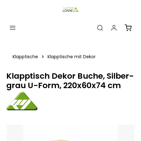
alt springen
Ware
Klapptische
Klapptische mit Dekor
Klapptisch Dekor Buche, Silber-
grau U-Form, 220x60x74 cm
Bildergalerie überspringen