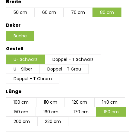
auswählen
Breite
50 cm
60 cm
70 cm
80 cm
auswählen
Dekor
Buche
auswählen
Gestell
U- Schwarz
Doppel - T Schwarz
U - Silber
Doppel - T Grau
Doppel - T Chrom
auswählen
Länge
100 cm
110 cm
120 cm
140 cm
150 cm
160 cm
170 cm
180 cm
200 cm
220 cm
Produkt Anzahl: Gib den gewünschten Wert ein 