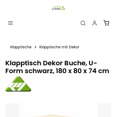
alt springen
Ware
Klapptische
Klapptische mit Dekor
Klapptisch Dekor Buche, U-
Form schwarz, 180 x 80 x 74 cm
Bildergalerie überspringen