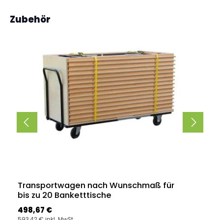
Produktgalerie überspringen
Zubehör
Transportwagen nach Wunschmaß für
bis zu 20 Banketttische
Regulärer Preis:
498,67 €
593,42 € inkl. MwSt.