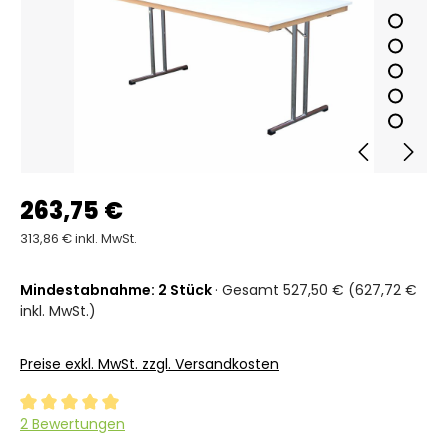
263,75 €
313,86 € inkl. MwSt.
Mindestabnahme: 2 Stück
· Gesamt 527,50 € (627,72 €
inkl. MwSt.)
Preise exkl. MwSt. zzgl. Versandkosten
Durchschnittliche Bewertung von 5 von 5 Sternen
2 Bewertungen