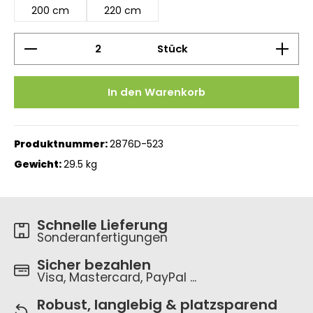
200 cm
220 cm
Produkt Anzahl: Gib den gewünschten Wert ein 
Stück
In den Warenkorb
Produktnummer:
2876D-523
Gewicht:
29.5 kg
Schnelle Lieferung
Sonderanfertigungen
Sicher bezahlen
Visa, Mastercard, PayPal ...
Robust, langlebig & platzsparend