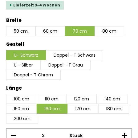
Lieferzeit 3-4 Wochen
auswählen
Breite
50 cm
60 cm
70 cm
80 cm
auswählen
Gestell
U- Schwarz
Doppel - T Schwarz
U - Silber
Doppel - T Grau
Doppel - T Chrom
auswählen
Länge
100 cm
110 cm
120 cm
140 cm
150 cm
160 cm
170 cm
180 cm
200 cm
Produkt Anzahl: Gib den gewünschten Wert ein 
Stück