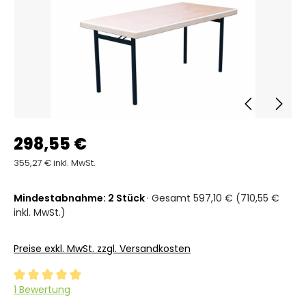
298,55 €
355,27 € inkl. MwSt.
Mindestabnahme: 2 Stück
· Gesamt 597,10 € (710,55 €
inkl. MwSt.)
Preise exkl. MwSt. zzgl. Versandkosten
Durchschnittliche Bewertung von 5 von 5 Sternen
1 Bewertung