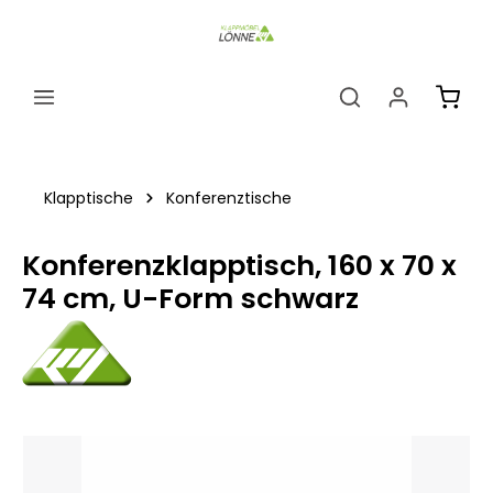
alt springen
Ware
Klapptische
Konferenztische
Konferenzklapptisch, 160 x 70 x
74 cm, U-Form schwarz
Bildergalerie überspringen