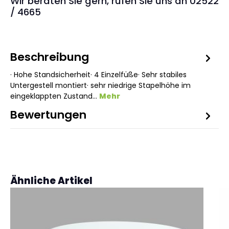
Wir beraten Sie gern, rufen Sie uns an 02522
/ 4665
Beschreibung
· Hohe Standsicherheit· 4 Einzelfüße· Sehr stabiles
Untergestell montiert· sehr niedrige Stapelhöhe im
eingeklappten Zustand…
Mehr
Bewertungen
Produktgalerie überspringen
Ähnliche Artikel