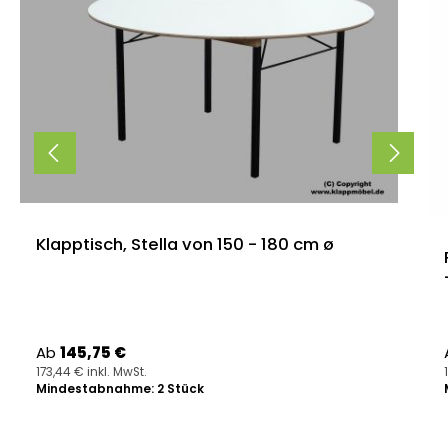
Klapptisch, Stella von 150 - 180 cm ø
Regulärer Preis:
Ab
145,75 €
173,44 € inkl. MwSt.
Mindestabnahme: 2 Stück