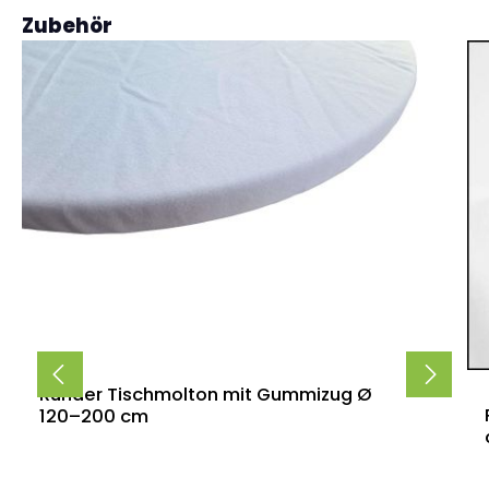
Produktgalerie überspringen
Zubehör
Runder Tischmolton mit Gummizug Ø
120–200 cm