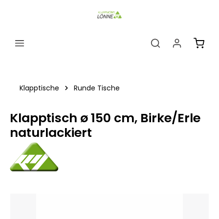
alt springen
Ware
Klapptische
Runde Tische
Klapptisch ø 150 cm, Birke/Erle
naturlackiert
Bildergalerie überspringen