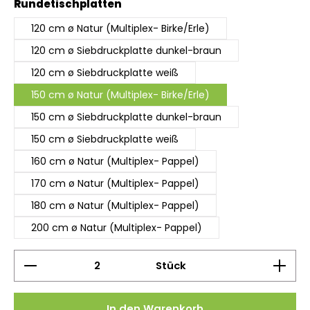
auswählen
Rundetischplatten
120 cm ø Natur (Multiplex- Birke/Erle)
120 cm ø Siebdruckplatte dunkel-braun
120 cm ø Siebdruckplatte weiß
150 cm ø Natur (Multiplex- Birke/Erle)
150 cm ø Siebdruckplatte dunkel-braun
150 cm ø Siebdruckplatte weiß
160 cm ø Natur (Multiplex- Pappel)
170 cm ø Natur (Multiplex- Pappel)
180 cm ø Natur (Multiplex- Pappel)
200 cm ø Natur (Multiplex- Pappel)
Produkt Anzahl: Gib den gewünschten Wert ein 
Stück
In den Warenkorb