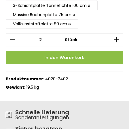
3-Schichtplatte Tannefichte 100 cm ø
Massive Buchenplatte 75 cm ø
Vollkunststoffplatte 80 cm ø
Produkt Anzahl: Gib den gewünschten Wert ein 
Stück
In den Warenkorb
Produktnummer:
4020-2402
Gewicht:
19.5 kg
Schnelle Lieferung
Sonderanfertigungen
Sicher bezahlen