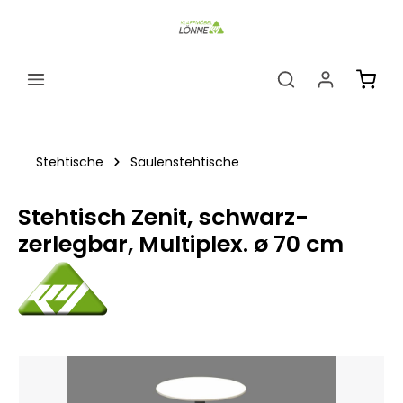
alt springen
Ware
Stehtische
Säulenstehtische
Stehtisch Zenit, schwarz-
zerlegbar, Multiplex. ø 70 cm
Bildergalerie überspringen