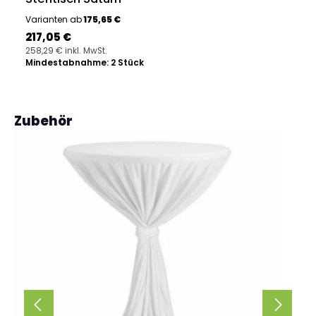
Varianten ab
175,65 €
Regulärer Preis:
217,05 €
258,29 € inkl. MwSt.
Mindestabnahme: 2 Stück
Produktgalerie überspringen
Zubehör