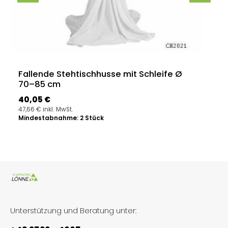
Fallende Stehtischhusse mit Schleife Ø
70–85 cm
Regulärer Preis:
40,05 €
47,66 € inkl. MwSt.
Mindestabnahme: 2 Stück
Unterstützung und Beratung unter: