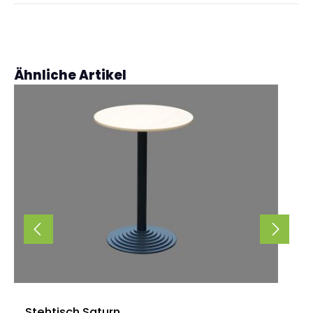
Produktgalerie überspringen
Ähnliche Artikel
Stehtisch Saturn