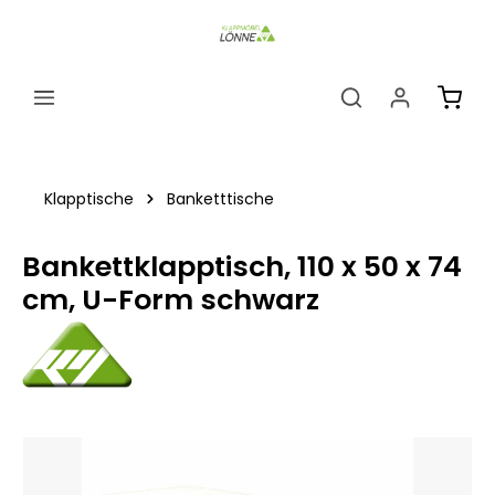
alt springen
Ware
Klapptische
Banketttische
Bankettklapptisch, 110 x 50 x 74
cm, U-Form schwarz
Bildergalerie überspringen