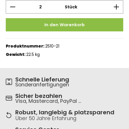
Produkt Anzahl: Gib den gewünschten Wert ein 
Stück
In den Warenkorb
Produktnummer:
2510-21
Gewicht:
22.5 kg
Schnelle Lieferung
Sonderanfertigungen
Sicher bezahlen
Visa, Mastercard, PayPal ...
Robust, langlebig & platzsparend
Über 50 Jahre Erfahrung