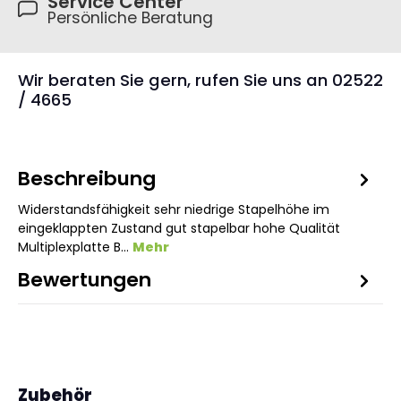
Service Center
Persönliche Beratung
Wir beraten Sie gern, rufen Sie uns an 02522
/ 4665
Beschreibung
Widerstandsfähigkeit sehr niedrige Stapelhöhe im
eingeklappten Zustand gut stapelbar hohe Qualität
Multiplexplatte B…
Mehr
Bewertungen
1
Produktgalerie überspringen
Zubehör