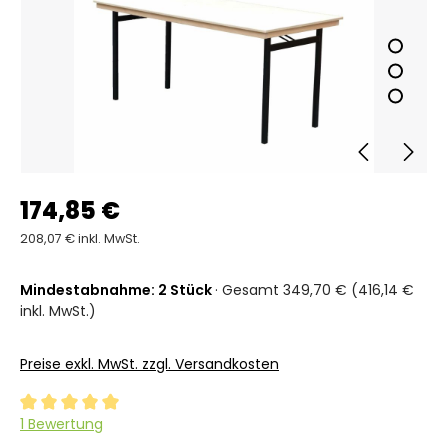
174,85 €
208,07 € inkl. MwSt.
Mindestabnahme: 2 Stück
· Gesamt 349,70 € (416,14 €
inkl. MwSt.)
Preise exkl. MwSt. zzgl. Versandkosten
Durchschnittliche Bewertung von 5 von 5 Sternen
1 Bewertung