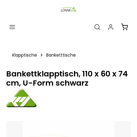
alt springen
Ware
Klapptische
Banketttische
Bankettklapptisch, 110 x 60 x 74
cm, U-Form schwarz
Bildergalerie überspringen