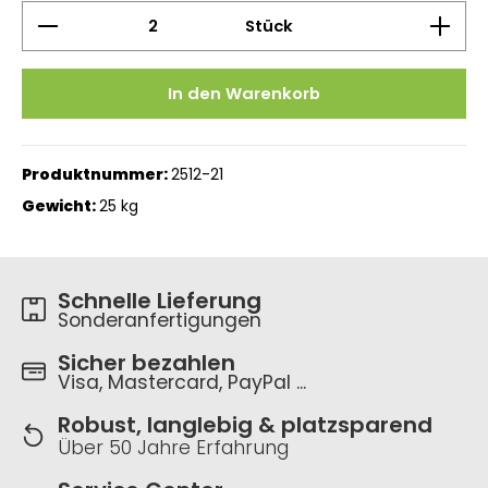
Produkt Anzahl: Gib den gewünschten Wert ein 
Stück
In den Warenkorb
Produktnummer:
2512-21
Gewicht:
25 kg
Schnelle Lieferung
Sonderanfertigungen
Sicher bezahlen
Visa, Mastercard, PayPal ...
Robust, langlebig & platzsparend
Über 50 Jahre Erfahrung