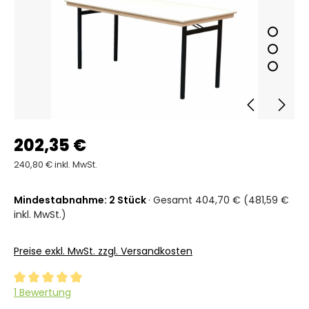
202,35 €
240,80 € inkl. MwSt.
Mindestabnahme: 2 Stück
· Gesamt 404,70 € (481,59 €
inkl. MwSt.)
Preise exkl. MwSt. zzgl. Versandkosten
Durchschnittliche Bewertung von 5 von 5 Sternen
1 Bewertung