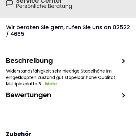
Service Center
Persönliche Beratung
Wir beraten Sie gern, rufen Sie uns an 02522
/ 4665
Beschreibung
Widerstandsfähigkeit sehr niedrige Stapelhöhe im
eingeklappten Zustand gut stapelbar hohe Qualität
Multiplexplatte B…
Mehr
Bewertungen
1
Produktgalerie überspringen
Zubehör