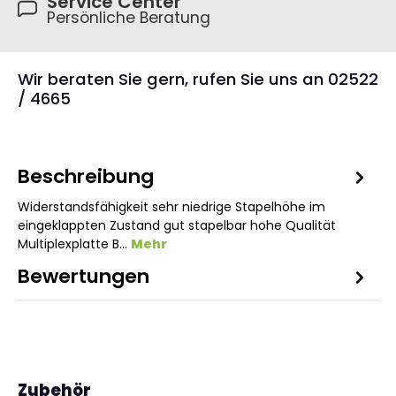
Service Center
Persönliche Beratung
Wir beraten Sie gern, rufen Sie uns an 02522
/ 4665
Beschreibung
Widerstandsfähigkeit sehr niedrige Stapelhöhe im
eingeklappten Zustand gut stapelbar hohe Qualität
Multiplexplatte B…
Mehr
Bewertungen
1
Produktgalerie überspringen
Zubehör