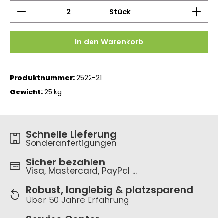
Produkt Anzahl: Gib den gewünschten Wert ein 
Stück
In den Warenkorb
Produktnummer:
2522-21
Gewicht:
25 kg
Schnelle Lieferung
Sonderanfertigungen
Sicher bezahlen
Visa, Mastercard, PayPal ...
Robust, langlebig & platzsparend
Über 50 Jahre Erfahrung