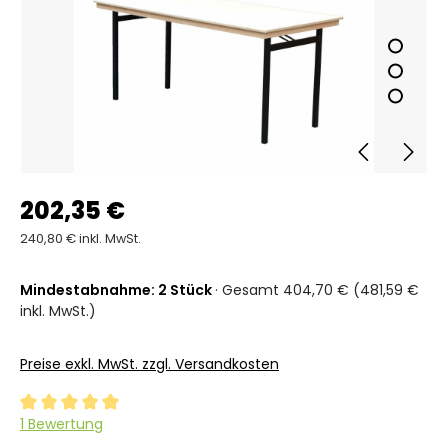
202,35 €
240,80 € inkl. MwSt.
Mindestabnahme: 2 Stück
· Gesamt 404,70 € (481,59 €
inkl. MwSt.)
Preise exkl. MwSt. zzgl. Versandkosten
Durchschnittliche Bewertung von 5 von 5 Sternen
1 Bewertung