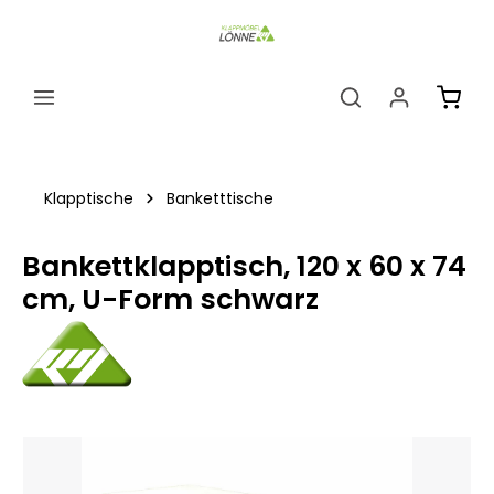
alt springen
Ware
Klapptische
Banketttische
Bankettklapptisch, 120 x 60 x 74
cm, U-Form schwarz
Bildergalerie überspringen