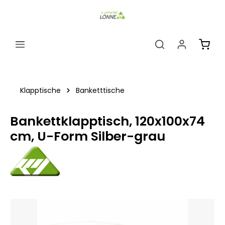
alt springen
Ware
Klapptische
Banketttische
Bankettklapptisch, 120x100x74
cm, U-Form Silber-grau
Bildergalerie überspringen