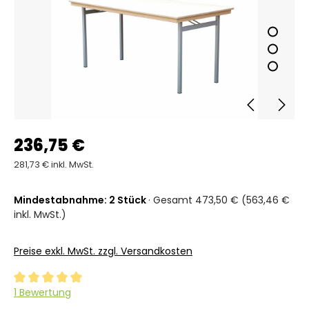
236,75 €
281,73 € inkl. MwSt.
Mindestabnahme: 2 Stück
· Gesamt 473,50 € (563,46 €
inkl. MwSt.)
Preise exkl. MwSt. zzgl. Versandkosten
Durchschnittliche Bewertung von 5 von 5 Sternen
1 Bewertung