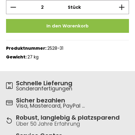
Produkt Anzahl: Gib den gewünschten Wert ein 
Stück
In den Warenkorb
Produktnummer:
2528-31
Gewicht:
27 kg
Schnelle Lieferung
Sonderanfertigungen
Sicher bezahlen
Visa, Mastercard, PayPal ...
Robust, langlebig & platzsparend
Über 50 Jahre Erfahrung