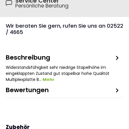
Service Center
Persönliche Beratung
Wir beraten Sie gern, rufen Sie uns an 02522
/ 4665
Beschreibung
Widerstandsfähigkeit sehr niedrige Stapelhöhe im
eingeklappten Zustand gut stapelbar hohe Qualität
Multiplexplatte B…
Mehr
Bewertungen
1
Produktgalerie überspringen
Zubehör