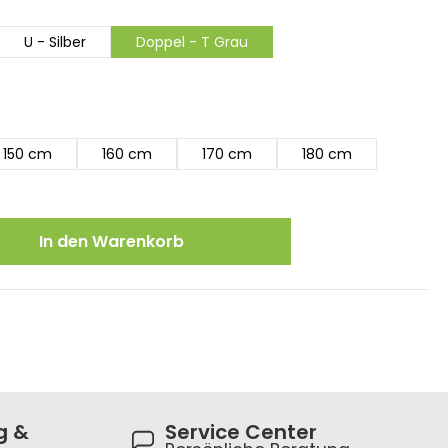
U - Silber
Doppel - T Grau
150 cm
160 cm
170 cm
180 cm
ewünschten Wert ein oder benutze die
In den Warenkorb
g &
Service Center