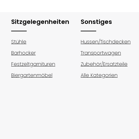
flächen um die Anzahl zu erhöhen ode
Sitzgelegenheiten
Sonstiges
Stühle
Hussen/Tischdecken
Barhocker
Transportwagen
Festzeltgarnituren
Zubehör/Ersatzteile
Biergartenmöbel
Alle Kategorien