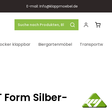
E-mail: Info@klappmoebel.de
Warenk
ocker klappbar
Biergartenmöbel
Transportwage
 Form Silber-