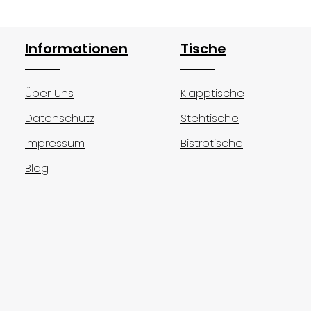
hten Wert ein oder benutze die Schalt
Informationen
Tische
Über Uns
Klapptische
Datenschutz
Stehtische
Impressum
Bistrotische
Blog