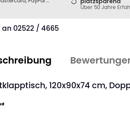
astercard, PayPal ...
platzsparend
Über 50 Jahre Erfa
s an 02522 / 4665
schreibung
Bewertunge
klapptisch, 120x90x74 cm, Dopp
nd