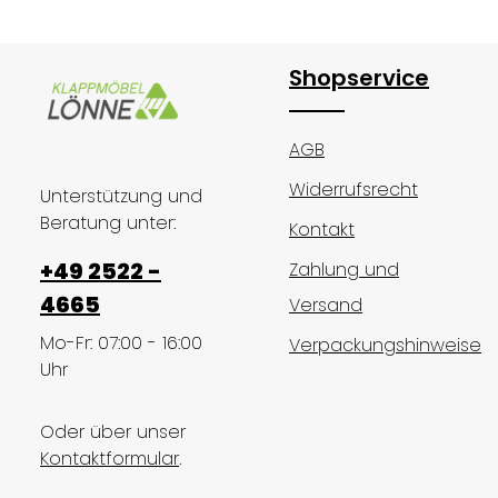
Produkt Anzahl: Gib den gewünsc
Stück
Shopservice
AGB
Widerrufsrecht
Unterstützung und
Beratung unter:
Kontakt
+49 2522 -
Zahlung und
4665
Versand
Mo-Fr: 07:00 - 16:00
Verpackungshinweise
Uhr
Oder über unser
Kontaktformular
.