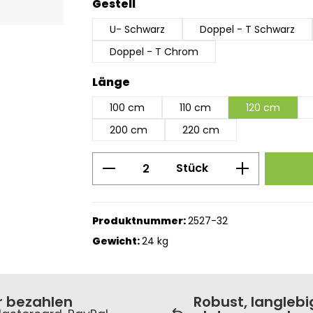
auswählen
Gestell
U- Schwarz
Doppel - T Schwarz
Doppel - T Chrom
auswählen
Länge
100 cm
110 cm
120 cm
200 cm
220 cm
Produkt Anzahl: Gib den g
Stück
Produktnummer:
2527-32
Gewicht:
24 kg
r bezahlen
Robust, langlebi