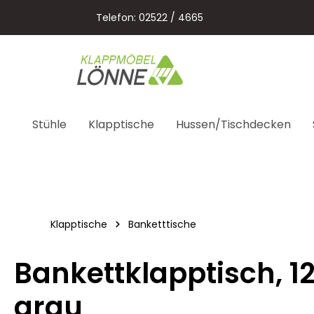
springen
Zur Hauptnavigation springen
Telefon: 02522 / 4665
Stühle
Klapptische
Hussen/Tischdecken
Klapptische
Banketttische
Bankettklapptisch, 1
grau