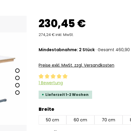
230,45 €
274,24 € inkl. MwSt.
Mindestabnahme: 2 Stück
· Gesamt 460,90 
Preise exkl. MwSt. zzgl. Versandkosten
Durchschnittliche Bewertung von 5 von 5 Ste
1 Bewertung
Lieferzeit 1-2 Wochen
auswählen
Breite
50 cm
60 cm
70 cm