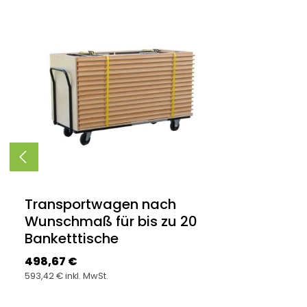
Produktgalerie überspringen
Transportwagen nach
Wunschmaß für bis zu 20
Banketttische
Regulärer Preis:
498,67 €
593,42 € inkl. MwSt.