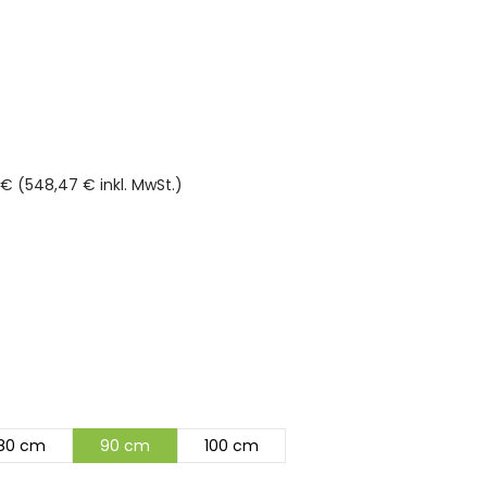
€ (548,47 € inkl. MwSt.)
rnen
80 cm
90 cm
100 cm