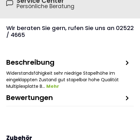
Service Center
Persönliche Beratung
Wir beraten Sie gern, rufen Sie uns an 02522
/ 4665
Beschreibung
Widerstandsfähigkeit sehr niedrige Stapelhöhe im
eingeklappten Zustand gut stapelbar hohe Qualität
Multiplexplatte B…
Mehr
Bewertungen
1
Produktgalerie überspringen
Zubehör