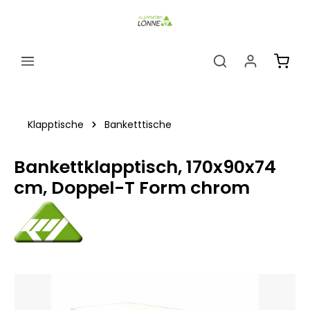
alt springen
Ware
Klapptische
Banketttische
Bankettklapptisch, 170x90x74
cm, Doppel-T Form chrom
Bildergalerie überspringen