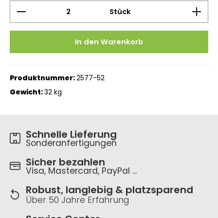
Produkt Anzahl: Gib den gewünschten Wert ein 
Stück
In den Warenkorb
Produktnummer:
2577-52
Gewicht:
32 kg
Schnelle Lieferung
Sonderanfertigungen
Sicher bezahlen
Visa, Mastercard, PayPal ...
Robust, langlebig & platzsparend
Über 50 Jahre Erfahrung