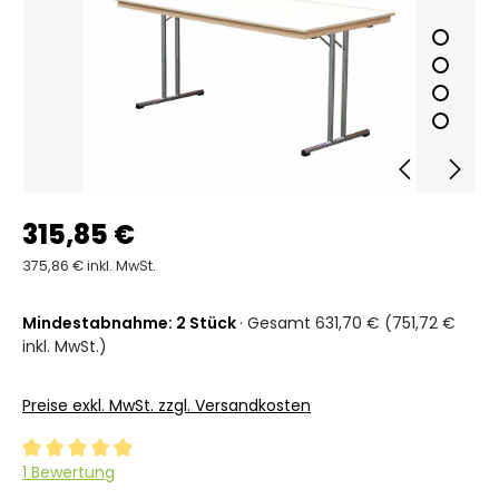
315,85 €
375,86 € inkl. MwSt.
Mindestabnahme: 2 Stück
· Gesamt 631,70 € (751,72 €
inkl. MwSt.)
Preise exkl. MwSt. zzgl. Versandkosten
Durchschnittliche Bewertung von 5 von 5 Sternen
1 Bewertung