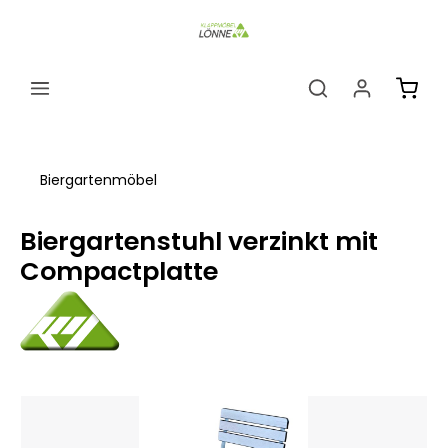
alt springen
Ware
Biergartenmöbel
Biergartenstuhl verzinkt mit
Compactplatte
Bildergalerie überspringen