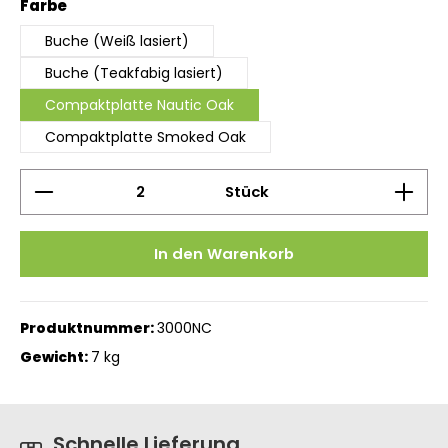
auswählen
Farbe
Buche (Weiß lasiert)
Buche (Teakfabig lasiert)
Compaktplatte Nautic Oak
Compaktplatte Smoked Oak
Produkt Anzahl: Gib den gewünschten Wert ein 
Stück
In den Warenkorb
Produktnummer:
3000NC
Gewicht:
7 kg
Schnelle Lieferung