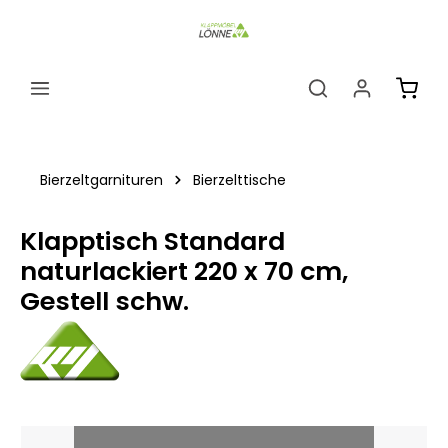
alt springen
Ware
Bierzeltgarnituren
Bierzelttische
Klapptisch Standard
naturlackiert 220 x 70 cm,
Gestell schw.
Bildergalerie überspringen