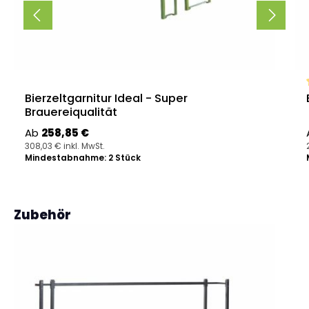
Bierzeltgarnitur Ideal - Super
Brauereiqualität
Regulärer Preis:
Ab
258,85 €
308,03 € inkl. MwSt.
Mindestabnahme: 2 Stück
Produktgalerie überspringen
Zubehör