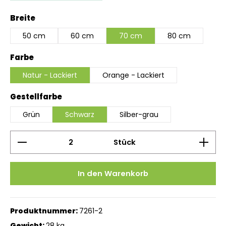
auswählen
Breite
50 cm
60 cm
70 cm
80 cm
auswählen
Farbe
Natur - Lackiert
Orange - Lackiert
auswählen
Gestellfarbe
Grün
Schwarz
Silber-grau
Produkt Anzahl: Gib den gewünschten Wert ein 
Stück
In den Warenkorb
Produktnummer:
7261-2
Gewicht:
28 kg