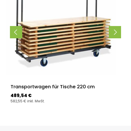
Transportwagen für Tische 220 cm
Regulärer Preis:
489,54 €
582,55 € inkl. MwSt.