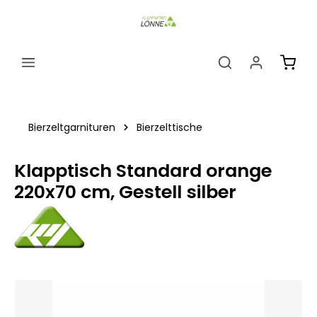
alt springen
Ware
Bierzeltgarnituren
Bierzelttische
Klapptisch Standard orange
220x70 cm, Gestell silber
Bildergalerie überspringen