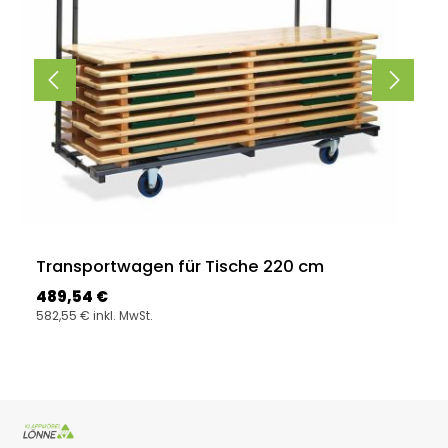
Transportwagen für Tische 220 cm
Regulärer Preis:
489,54 €
582,55 € inkl. MwSt.