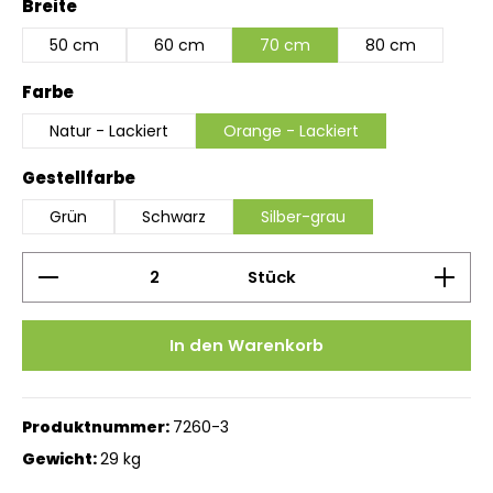
auswählen
Breite
50 cm
60 cm
70 cm
80 cm
auswählen
Farbe
Natur - Lackiert
Orange - Lackiert
auswählen
Gestellfarbe
Grün
Schwarz
Silber-grau
Produkt Anzahl: Gib den gewünschten Wert ein 
Stück
In den Warenkorb
Produktnummer:
7260-3
Gewicht:
29 kg