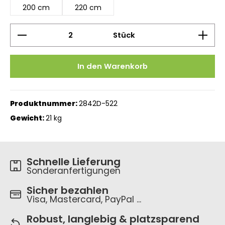
200 cm
220 cm
Produkt Anzahl: Gib den gewünschten Wert ein 
Stück
In den Warenkorb
Produktnummer:
2842D-522
Gewicht:
21 kg
Schnelle Lieferung
Sonderanfertigungen
Sicher bezahlen
Visa, Mastercard, PayPal ...
Robust, langlebig & platzsparend