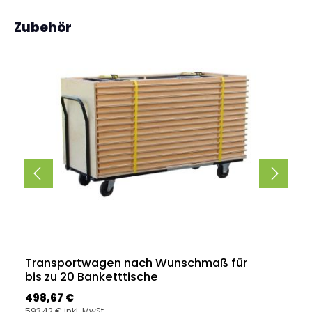
Produktgalerie überspringen
Zubehör
Transportwagen nach Wunschmaß für
bis zu 20 Banketttische
Regulärer Preis:
498,67 €
593,42 € inkl. MwSt.