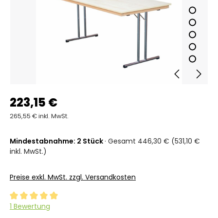
223,15 €
265,55 € inkl. MwSt.
Mindestabnahme: 2 Stück
· Gesamt 446,30 € (531,10 €
inkl. MwSt.)
Preise exkl. MwSt. zzgl. Versandkosten
Durchschnittliche Bewertung von 5 von 5 Sternen
1 Bewertung