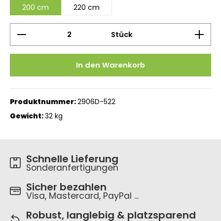
200 cm
220 cm
Produkt Anzahl: Gib den gewünschten Wert ein 
Stück
In den Warenkorb
Produktnummer:
2906D-522
Gewicht:
32 kg
Schnelle Lieferung
Sonderanfertigungen
Sicher bezahlen
Visa, Mastercard, PayPal ...
Robust, langlebig & platzsparend