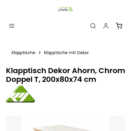
alt springen
Ware
Klapptische
Klapptische mit Dekor
Klapptisch Dekor Ahorn, Chrom
Doppel T, 200x80x74 cm
Bildergalerie überspringen