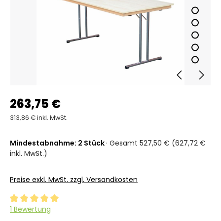
263,75 €
313,86 € inkl. MwSt.
Mindestabnahme: 2 Stück
· Gesamt 527,50 € (627,72 €
inkl. MwSt.)
Preise exkl. MwSt. zzgl. Versandkosten
Durchschnittliche Bewertung von 5 von 5 Sternen
1 Bewertung