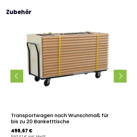
Produktgalerie überspringen
Zubehör
Transportwagen nach Wunschmaß für
bis zu 20 Banketttische
Regulärer Preis:
498,67 €
593,42 € inkl. MwSt.