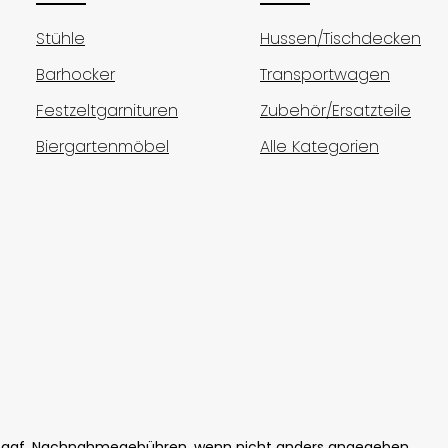
Stühle
Hussen/Tischdecken
Barhocker
Transportwagen
Festzeltgarnituren
Zubehör/Ersatzteile
Biergartenmöbel
Alle Kategorien
ggf. Nachnahmegebühren, wenn nicht anders angegeben.