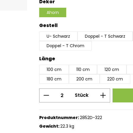
auswählen
Dekor
Ahorn
auswählen
Gestell
U- Schwarz
Doppel - T Schwarz
Doppel - T Chrom
auswählen
Länge
100 cm
110 cm
120 cm
180 cm
200 cm
220 cm
Produkt Anzahl: Gib den g
Stück
Produktnummer:
2852D-322
Gewicht:
22.3 kg