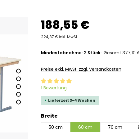
188,55 €
224,37 € inkl. MwSt.
Mindestabnahme: 2 Stück
· Gesamt 377,10 €
Preise exkl. MwSt. zzgl. Versandkosten
Durchschnittliche Bewertung von 5 von 5 Ste
1 Bewertung
Lieferzeit 3-4 Wochen
auswählen
Breite
50 cm
60 cm
70 cm