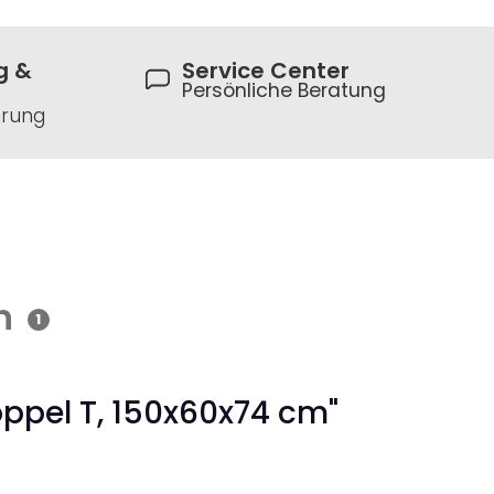
g &
Service Center
Persönliche Beratung
hrung
n
1
oppel T, 150x60x74 cm"