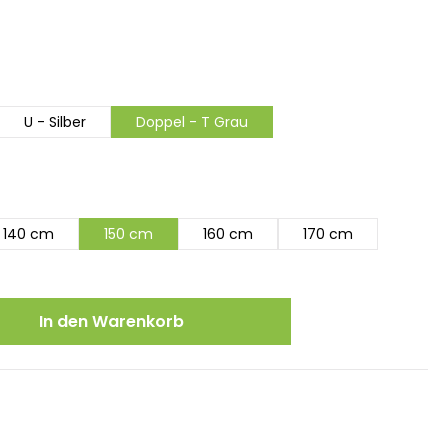
U - Silber
Doppel - T Grau
140 cm
150 cm
160 cm
170 cm
ewünschten Wert ein oder benutze die
In den Warenkorb