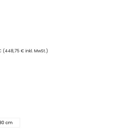
 (448,75 € inkl. MwSt.)
rnen
80 cm