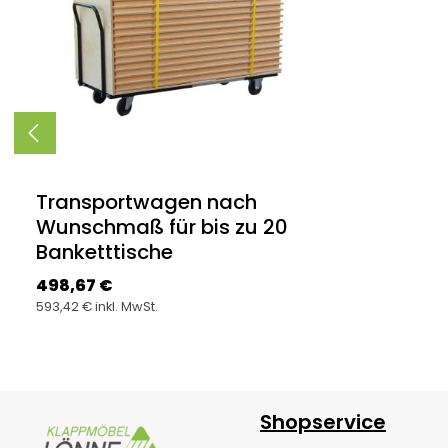
Transportwagen nach
Wunschmaß für bis zu 20
Banketttische
Regulärer Preis:
498,67 €
593,42 € inkl. MwSt.
Produkt Anzahl: Gib den gewünsc
Stück
Shopservice