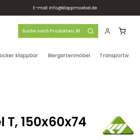
E-mail: Info@klappmoebel.de
Warenk
ocker klappbar
Biergartenmöbel
Transportwage
l T, 150x60x74