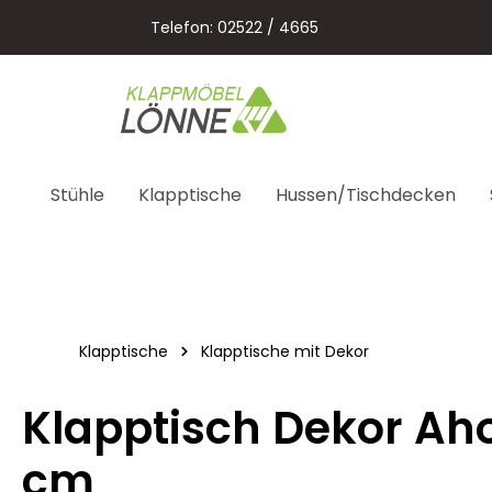
springen
Zur Hauptnavigation springen
Telefon: 02522 / 4665
Stühle
Klapptische
Hussen/Tischdecken
Klapptische
Klapptische mit Dekor
Klapptisch Dekor Aho
cm