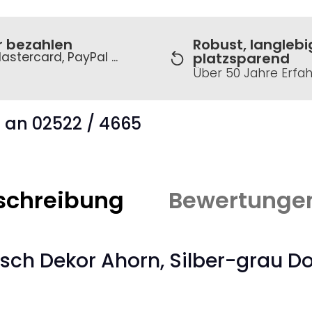
r bezahlen
Robust, langlebi
astercard, PayPal ...
platzsparend
Über 50 Jahre Erfa
s an 02522 / 4665
schreibung
Bewertunge
sch Dekor Ahorn, Silber-grau D