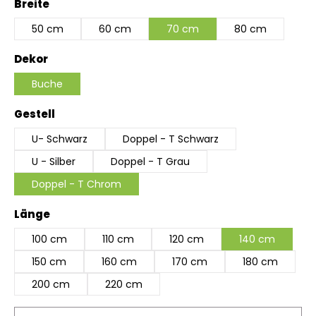
auswählen
Breite
50 cm
60 cm
70 cm
80 cm
auswählen
Dekor
Buche
auswählen
Gestell
U- Schwarz
Doppel - T Schwarz
U - Silber
Doppel - T Grau
Doppel - T Chrom
auswählen
Länge
100 cm
110 cm
120 cm
140 cm
150 cm
160 cm
170 cm
180 cm
200 cm
220 cm
Produkt Anzahl: Gib den gewünschten Wert ein 