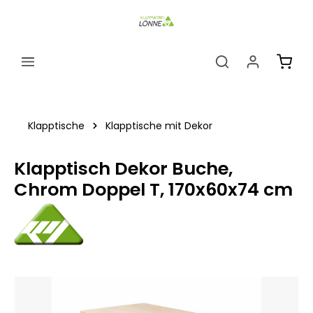
alt springen
Ware
Klapptische
Klapptische mit Dekor
Klapptisch Dekor Buche,
Chrom Doppel T, 170x60x74 cm
Bildergalerie überspringen