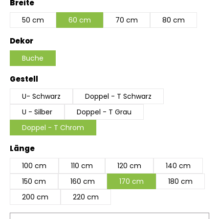
auswählen
Breite
50 cm
60 cm
70 cm
80 cm
auswählen
Dekor
Buche
auswählen
Gestell
U- Schwarz
Doppel - T Schwarz
U - Silber
Doppel - T Grau
Doppel - T Chrom
auswählen
Länge
100 cm
110 cm
120 cm
140 cm
150 cm
160 cm
170 cm
180 cm
200 cm
220 cm
Produkt Anzahl: Gib den gewünschten Wert ein 