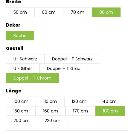
auswählen
Breite
50 cm
60 cm
70 cm
80 cm
auswählen
Dekor
Buche
auswählen
Gestell
U- Schwarz
Doppel - T Schwarz
U - Silber
Doppel - T Grau
Doppel - T Chrom
auswählen
Länge
100 cm
110 cm
120 cm
140 cm
150 cm
160 cm
170 cm
180 cm
200 cm
220 cm
Produkt Anzahl: Gib den gewünschten Wert ein 