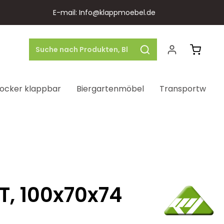
E-mail: Info@klappmoebel.de
Warenk
ocker klappbar
Biergartenmöbel
Transportwage
T, 100x70x74