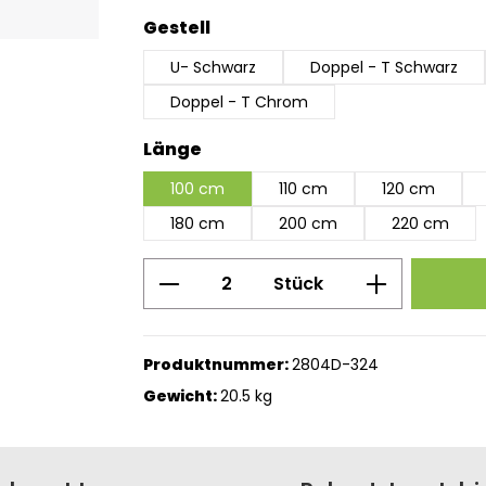
auswählen
Gestell
U- Schwarz
Doppel - T Schwarz
Doppel - T Chrom
auswählen
Länge
100 cm
110 cm
120 cm
180 cm
200 cm
220 cm
Produkt Anzahl: Gib den g
Stück
Produktnummer:
2804D-324
Gewicht:
20.5 kg