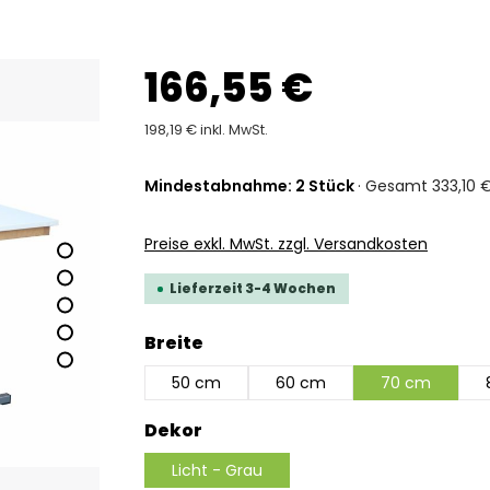
166,55 €
198,19 € inkl. MwSt.
Mindestabnahme: 2 Stück
· Gesamt 333,10 €
Preise exkl. MwSt. zzgl. Versandkosten
Lieferzeit 3-4 Wochen
auswählen
Breite
50 cm
60 cm
70 cm
auswählen
Dekor
Licht - Grau