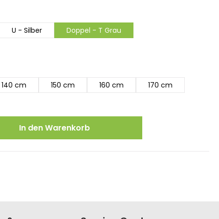
U - Silber
Doppel - T Grau
140 cm
150 cm
160 cm
170 cm
ewünschten Wert ein oder benutze die
In den Warenkorb