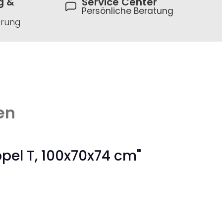
g &
Service Center
Persönliche Beratung
hrung
en
pel T, 100x70x74 cm"