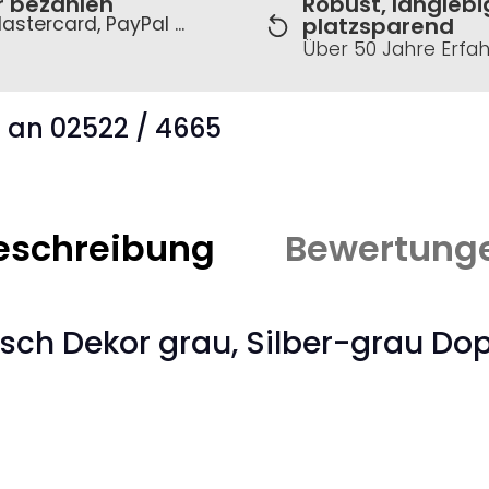
r bezahlen
Robust, langlebi
astercard, PayPal ...
platzsparend
Über 50 Jahre Erfa
s an 02522 / 4665
eschreibung
Bewertung
sch Dekor grau, Silber-grau Dop