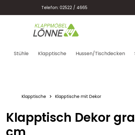
springen
Zur Hauptnavigation springen
Telefon: 02522 / 4665
Stühle
Klapptische
Hussen/Tischdecken
Klapptische
Klapptische mit Dekor
Klapptisch Dekor gra
cm