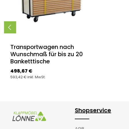
Transportwagen nach
Wunschmaß für bis zu 20
Banketttische
Regulärer Preis:
498,67 €
593,42 € inkl. MwSt.
Produkt Anzahl: Gib den gewünsc
Stück
Shopservice
AGB